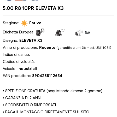
5.00 R8 10PR ELEVETA X3
Stagione:
Estivo
Etichetta Europea:
N/A
N/A
N/A
Disegno:
ELEVETA X3
Anno di produzione:
Recente
(garantito ultimi 36 mesi, UNI11061)
Indice di carico:
Codice di velocità:
Veicolo:
Industriali
EAN produttore:
8904288112634
▪ SPEDIZIONE GRATUITA (acquistando almeno 2 gomme)
▪ GARANZIA DI 2 ANNI
▪ SODDISFATTI O RIMBORSATI
▪ PAGA IL MONTAGGIO DIRETTAMENTE SUL SITO