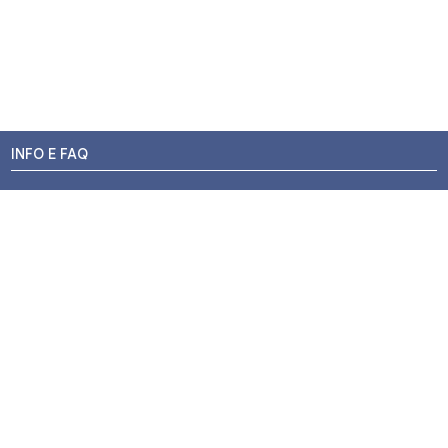
INFO E FAQ
Stato dell'ordine
Resi e Rimborsi
Promozioni
Centri di Montaggio
Chi siamo
Contatti