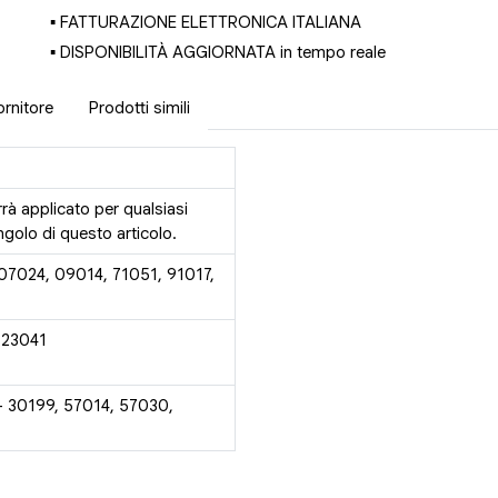
▪ FATTURAZIONE ELETTRONICA ITALIANA
▪ DISPONIBILITÀ AGGIORNATA in tempo reale
ornitore
Prodotti simili
rrà applicato per qualsiasi
golo di questo articolo.
 07024, 09014, 71051, 91017,
 23041
- 30199, 57014, 57030,