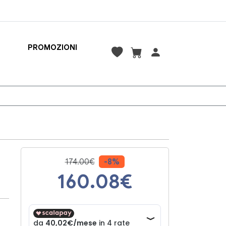
PROMOZIONI
174.00€
-8%
160.08
€