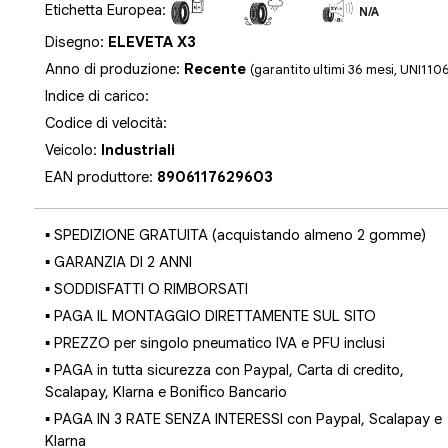
Etichetta Europea:
N/A
N/A
N/A
Disegno:
ELEVETA X3
Anno di produzione:
Recente
(garantito ultimi 36 mesi, UNI110
Indice di carico:
Codice di velocità:
Veicolo:
Industriali
EAN produttore:
8906117629603
▪ SPEDIZIONE GRATUITA (acquistando almeno 2 gomme)
▪ GARANZIA DI 2 ANNI
▪ SODDISFATTI O RIMBORSATI
▪ PAGA IL MONTAGGIO DIRETTAMENTE SUL SITO
▪ PREZZO per singolo pneumatico IVA e PFU inclusi
▪ PAGA in tutta sicurezza con Paypal, Carta di credito,
Scalapay, Klarna e Bonifico Bancario
▪ PAGA IN 3 RATE SENZA INTERESSI con Paypal, Scalapay e
Klarna