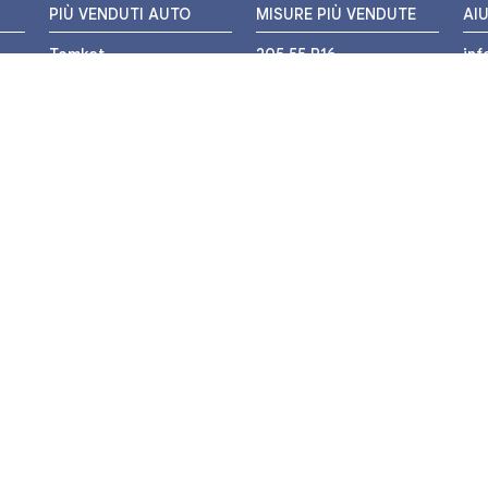
PIÙ VENDUTI AUTO
MISURE PIÙ VENDUTE
AI
Tomket
205 55 R16
in
Hankook
225 45 R17
+3
i
Bridgestone
195 55 R16
WH
Michelin
175 65 R14
Nexen
155 65 R13
o
205 45 R17
PIÙ VENDUTI MOTO
Pirelli
225 40 R18
o
Michelin
175 65 R15
Bridgestone
235 55 R17
Mitas
225 50 R17