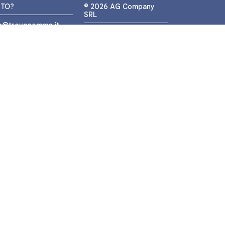
UTO?
© 2026 AG Company
SRL
fo@trovagomme.it
P.IVA: IT05320830655
9089820082
ATSAPP