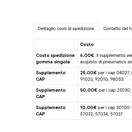
Dettaglio costi di spedizione
Contatto del f
Costo
Costo spedizione
6.00€
. Il supplemento ve
gomma singola
acquisto di pneumatico sin
Supplemento
25.00€
per i cap 04027,
CAP
91023, 92010, 98055
Supplemento
50.00€
per i cap 23030,
CAP
Supplemento
10.00€
per i cap 30100 
CAP
57032, 57034, 57037