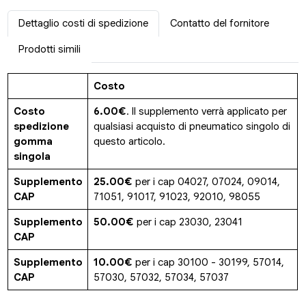
Dettaglio costi di spedizione
Contatto del fornitore
Prodotti simili
Costo
Costo
6.00€
. Il supplemento verrà applicato per
spedizione
qualsiasi acquisto di pneumatico singolo di
gomma
questo articolo.
singola
Supplemento
25.00€
per i cap 04027, 07024, 09014,
CAP
71051, 91017, 91023, 92010, 98055
Supplemento
50.00€
per i cap 23030, 23041
CAP
Supplemento
10.00€
per i cap 30100 - 30199, 57014,
CAP
57030, 57032, 57034, 57037