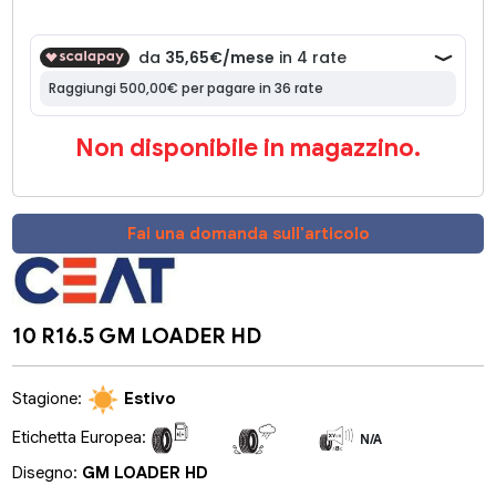
Non disponibile in magazzino.
Fai una domanda sull'articolo
10 R16.5 GM LOADER HD
Stagione:
Estivo
Etichetta Europea:
N/A
N/A
N/A
Disegno:
GM LOADER HD