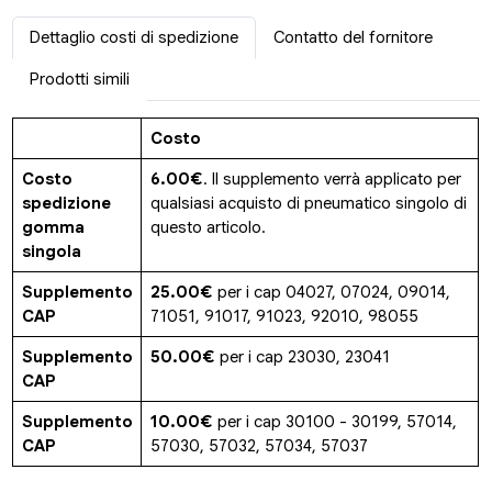
Dettaglio costi di spedizione
Contatto del fornitore
Prodotti simili
Costo
Costo
6.00€
. Il supplemento verrà applicato per
spedizione
qualsiasi acquisto di pneumatico singolo di
gomma
questo articolo.
singola
Supplemento
25.00€
per i cap 04027, 07024, 09014,
CAP
71051, 91017, 91023, 92010, 98055
Supplemento
50.00€
per i cap 23030, 23041
CAP
Supplemento
10.00€
per i cap 30100 - 30199, 57014,
CAP
57030, 57032, 57034, 57037