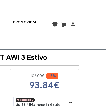
PROMOZIONI
T AWI 3 Estivo
102.00€
-8%
93.84
€