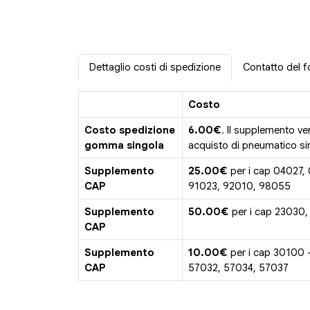
Dettaglio costi di spedizione
Contatto del f
Costo
Costo spedizione
6.00€
. Il supplemento ve
gomma singola
acquisto di pneumatico sin
Supplemento
25.00€
per i cap 04027,
CAP
91023, 92010, 98055
Supplemento
50.00€
per i cap 23030,
CAP
Supplemento
10.00€
per i cap 30100 
CAP
57032, 57034, 57037