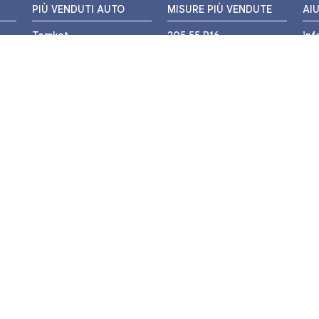
PIÙ VENDUTI AUTO
MISURE PIÙ VENDUTE
AI
Tomket
205 55 R16
in
Hankook
225 45 R17
+3
i
Bridgestone
195 55 R16
WH
Michelin
175 65 R14
Nexen
155 65 R13
o
205 45 R17
PIÙ VENDUTI MOTO
Pirelli
225 40 R18
o
Michelin
175 65 R15
Bridgestone
235 55 R17
Mitas
225 50 R17