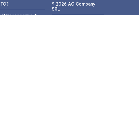
UTO?
© 2026 AG Company
SRL
fo@trovagomme.it
P.IVA: IT05320830655
9089820082
ATSAPP