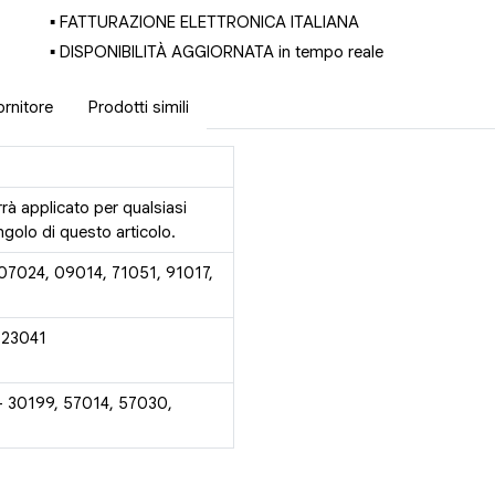
▪ FATTURAZIONE ELETTRONICA ITALIANA
▪ DISPONIBILITÀ AGGIORNATA in tempo reale
ornitore
Prodotti simili
rrà applicato per qualsiasi
golo di questo articolo.
 07024, 09014, 71051, 91017,
 23041
- 30199, 57014, 57030,