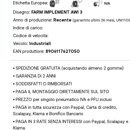
Etichetta Europea:
N/A
N/A
N/A
Disegno:
FARM IMPLEMENT AWI 3
Anno di produzione:
Recente
(garantito ultimi 36 mesi, UNI110
Indice di carico:
Codice di velocità:
Veicolo:
Industriali
EAN produttore:
8906117627050
▪ SPEDIZIONE GRATUITA (acquistando almeno 2 gomme)
▪ GARANZIA DI 2 ANNI
▪ SODDISFATTI O RIMBORSATI
▪ PAGA IL MONTAGGIO DIRETTAMENTE SUL SITO
▪ PREZZO per singolo pneumatico IVA e PFU inclusi
▪ PAGA in tutta sicurezza con Paypal, Carta di credito,
Scalapay, Klarna e Bonifico Bancario
▪ PAGA IN 3 RATE SENZA INTERESSI con Paypal, Scalapay e
Klarna