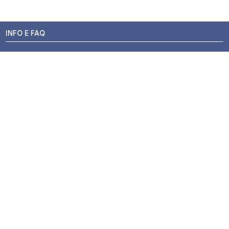
INFO E FAQ
Stato dell'ordine
Resi e Rimborsi
Promozioni
Centri di Montaggio
Chi siamo
Contatti
Pagamenti
Termini e Condizioni