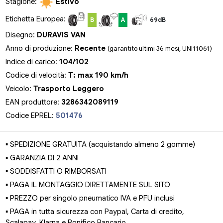
Stagione:
Estivo
Etichetta Europea:
B
A
69dB
Disegno:
DURAVIS VAN
Anno di produzione:
Recente
(garantito ultimi 36 mesi, UNI11061)
Indice di carico:
104/102
Codice di velocità:
T: max 190 km/h
Veicolo:
Trasporto Leggero
EAN produttore:
3286342089119
Codice EPREL:
501476
▪ SPEDIZIONE GRATUITA (acquistando almeno 2 gomme)
▪ GARANZIA DI 2 ANNI
▪ SODDISFATTI O RIMBORSATI
▪ PAGA IL MONTAGGIO DIRETTAMENTE SUL SITO
▪ PREZZO per singolo pneumatico IVA e PFU inclusi
▪ PAGA in tutta sicurezza con Paypal, Carta di credito,
Scalapay, Klarna e Bonifico Bancario