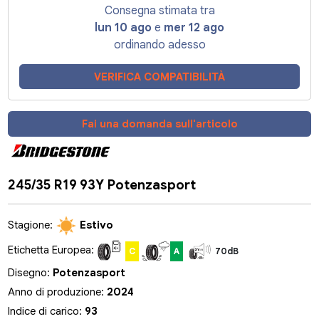
Consegna stimata tra
lun 10 ago
e
mer 12 ago
ordinando adesso
VERIFICA COMPATIBILITÀ
Fai una domanda sull'articolo
245/35 R19 93Y Potenzasport
Stagione:
Estivo
Etichetta Europea:
C
A
70dB
Disegno:
Potenzasport
Anno di produzione:
2024
Indice di carico:
93