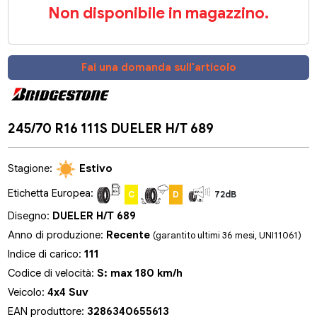
Non disponibile in magazzino.
Fai una domanda sull'articolo
245/70 R16 111S DUELER H/T 689
Stagione:
Estivo
Etichetta Europea:
C
D
72dB
Disegno:
DUELER H/T 689
Anno di produzione:
Recente
(garantito ultimi 36 mesi, UNI11061)
Indice di carico:
111
Codice di velocità:
S: max 180 km/h
Veicolo:
4x4 Suv
EAN produttore:
3286340655613