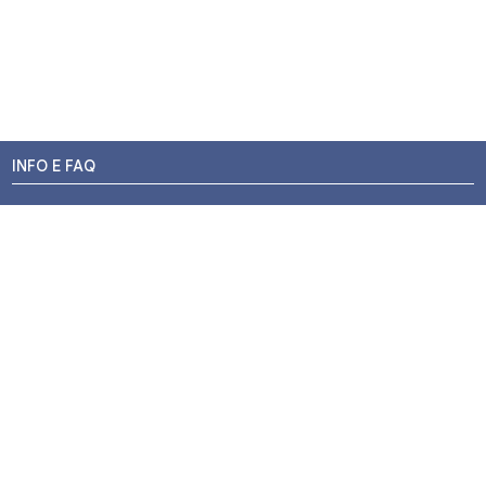
INFO E FAQ
Stato dell'ordine
Resi e Rimborsi
Promozioni
Centri di Montaggio
Chi siamo
Contatti