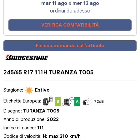
mar 11 ago
e
mer 12 ago
ordinando adesso
VERIFICA COMPATIBILITÀ
Fai una domanda sull'articolo
245/65 R17 111H TURANZA T005
Stagione:
Estivo
Etichetta Europea:
B
A
72dB
Disegno:
TURANZA T005
Anno di produzione:
2022
Indice di carico:
111
Codice di velocità:
H: max 210 km/h