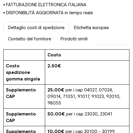
▪ FATTURAZIONE ELETTRONICA ITALIANA
▪ DISPONIBILITÀ AGGIORNATA in tempo reale
Dettaglio costi di spedizione
Etichetta europea
Contatto del fornitore
Prodotti simili
Costo
Costo
2.50€
spedizione
gomma singola
Supplemento
25.00€
per i cap 04027, 07024,
CAP
09014, 71051, 91017, 91023, 92010,
98055
Supplemento
50.00€
per i cap 23030, 23041
CAP
Supplemento
10.00€
per i cap 30100 - 30199,