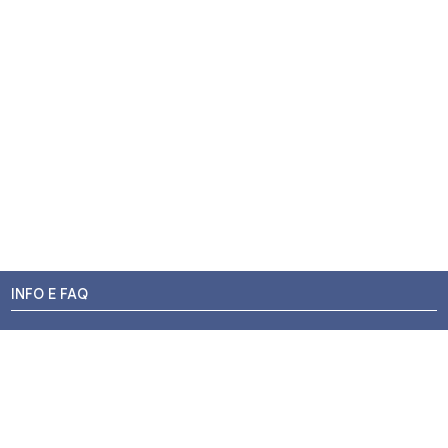
INFO E FAQ
Stato dell'ordine
Resi e Rimborsi
Promozioni