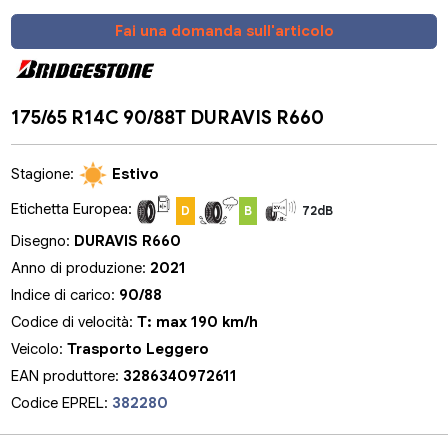
Fai una domanda sull'articolo
175/65 R14C 90/88T DURAVIS R660
Stagione:
Estivo
Etichetta Europea:
D
B
72dB
Disegno:
DURAVIS R660
Anno di produzione:
2021
Indice di carico:
90/88
Codice di velocità:
T: max 190 km/h
Veicolo:
Trasporto Leggero
EAN produttore:
3286340972611
Codice EPREL:
382280