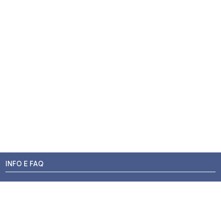
INFO E FAQ
Stato dell'ordine
Resi e Rimborsi