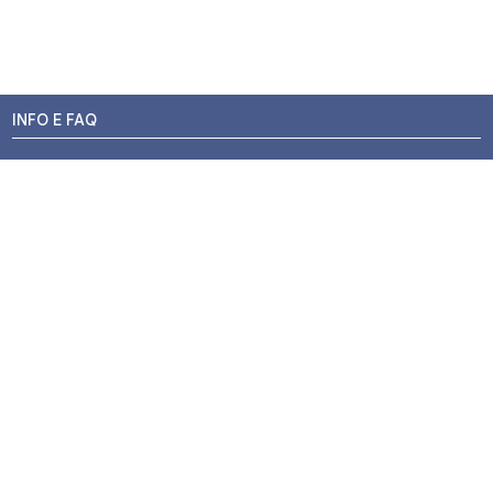
INFO E FAQ
Stato dell'ordine
Resi e Rimborsi
Promozioni
Centri di Montaggio
Chi siamo
Contatti
Pagamenti