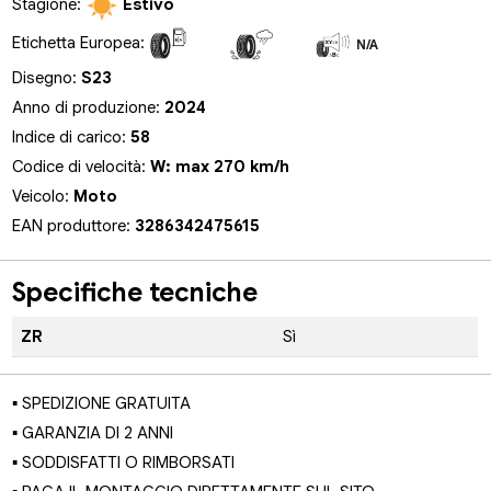
Stagione:
Estivo
Etichetta Europea:
N/A
N/A
N/A
Disegno:
S23
Anno di produzione:
2024
Indice di carico:
58
Codice di velocità:
W: max 270 km/h
Veicolo:
Moto
EAN produttore:
3286342475615
Specifiche tecniche
ZR
Sì
▪ SPEDIZIONE GRATUITA
▪ GARANZIA DI 2 ANNI
▪ SODDISFATTI O RIMBORSATI