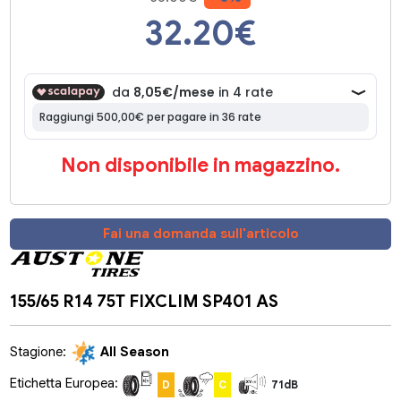
32.20
€
Non disponibile in magazzino.
Fai una domanda sull'articolo
155/65 R14 75T FIXCLIM SP401 AS
Stagione:
All Season
Etichetta Europea:
D
C
71dB