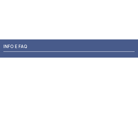
INFO E FAQ
Stato dell'ordine
Resi e Rimborsi
Promozioni
Centri di Montaggio
Chi siamo
Contatti