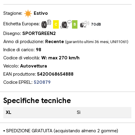
Stagione:
Estivo
Etichetta Europea:
C
B
70dB
Disegno:
SPORTGREEN2
Anno di produzione:
Recente
(garantito ultimi 36 mesi, UNI11061)
Indice di carico:
98
Codice di velocità:
W: max 270 km/h
Veicolo:
Autovettura
EAN produttore:
5420068654888
Codice EPREL:
520879
Specifiche tecniche
XL
Sì
▪ SPEDIZIONE GRATUITA (acquistando almeno 2 gomme)