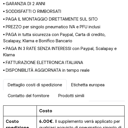
▪ GARANZIA DI 2 ANNI
▪ SODDISFATTI O RIMBORSATI
▪ PAGA IL MONTAGGIO DIRETTAMENTE SUL SITO
▪ PREZZO per singolo pneumatico IVA e PFU inclusi
▪ PAGA in tutta sicurezza con Paypal, Carta di credito,
Scalapay, Klarna e Bonifico Bancario
▪ PAGA IN 3 RATE SENZA INTERESSI con Paypal, Scalapay e
Klarna
▪ FATTURAZIONE ELETTRONICA ITALIANA
▪ DISPONIBILITÀ AGGIORNATA in tempo reale
Dettaglio costi di spedizione
Etichetta europea
Contatto del fornitore
Prodotti simili
Costo
Costo
6.00€
. Il supplemento verrà applicato per
spedizione
qualsiasi acquisto di pneumatico singolo di