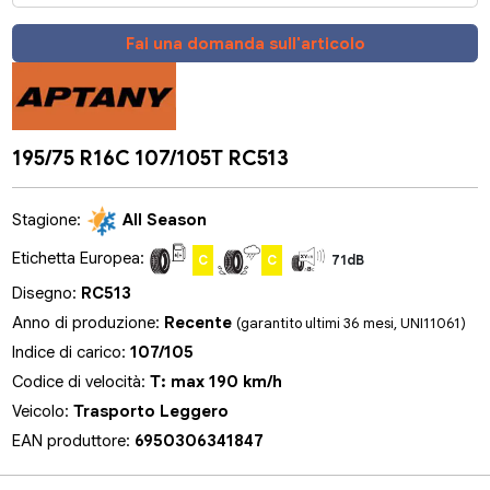
Fai una domanda sull'articolo
195/75 R16C 107/105T RC513
Stagione:
All Season
Etichetta Europea:
C
C
71dB
Disegno:
RC513
Anno di produzione:
Recente
(garantito ultimi 36 mesi, UNI11061)
Indice di carico:
107/105
Codice di velocità:
T: max 190 km/h
Veicolo:
Trasporto Leggero
EAN produttore:
6950306341847