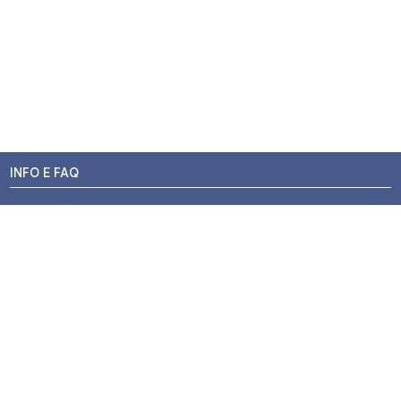
INFO E FAQ
Stato dell'ordine
Resi e Rimborsi
Promozioni
Centri di Montaggio
Chi siamo