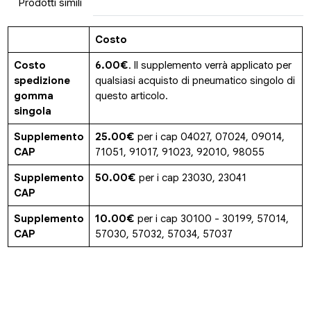
Prodotti simili
Costo
Costo
6.00€
. Il supplemento verrà applicato per
spedizione
qualsiasi acquisto di pneumatico singolo di
gomma
questo articolo.
singola
Supplemento
25.00€
per i cap 04027, 07024, 09014,
CAP
71051, 91017, 91023, 92010, 98055
Supplemento
50.00€
per i cap 23030, 23041
CAP
Supplemento
10.00€
per i cap 30100 - 30199, 57014,
CAP
57030, 57032, 57034, 57037