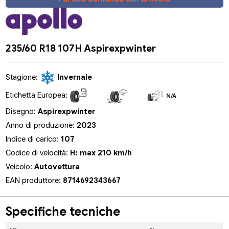
235/60 R18 107H Aspirexpwinter
Stagione:
Invernale
Etichetta Europea:
N/A
N/A
N/A
Disegno:
Aspirexpwinter
Anno di produzione:
2023
Indice di carico:
107
Codice di velocità:
H: max 210 km/h
Veicolo:
Autovettura
EAN produttore:
8714692343667
Specifiche tecniche