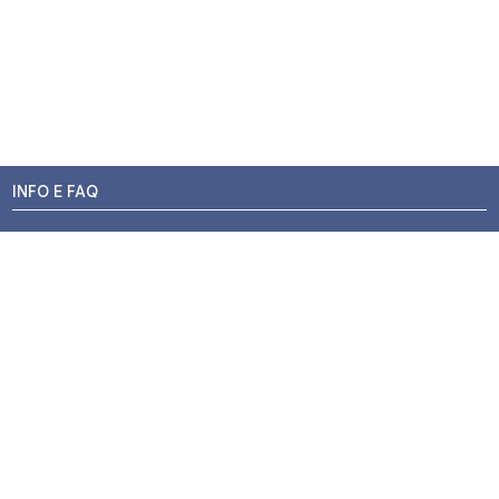
INFO E FAQ
Stato dell'ordine
Resi e Rimborsi
Promozioni
Centri di Montaggio
Chi siamo