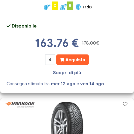
C
B
71dB
Disponibile
163.76
€
178.00€
Acquista
Scopri di più
Consegna stimata tra
mer 12 ago
e
ven 14 ago