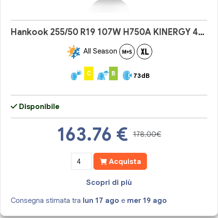
Hankook 255/50 R19 107W H750A KINERGY 4S 2
All Season
C
B
73dB
Disponibile
163.76
€
178.00€
Acquista
Scopri di più
Consegna stimata tra
lun 17 ago
e
mer 19 ago