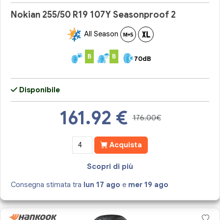
Nokian 255/50 R19 107Y Seasonproof 2
All Season
B
B
70dB
Disponibile
161.92
€
176.00€
Acquista
Scopri di più
Consegna stimata tra
lun 17 ago
e
mer 19 ago