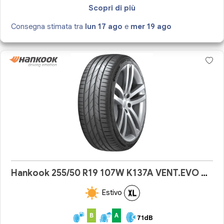
Scopri di più
Consegna stimata tra
lun 17 ago
e
mer 19 ago
Hankook 255/50 R19 107W K137A VENT.EVO SUV
Estivo
B
A
71dB