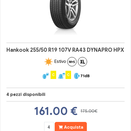
Hankook 255/50 R19 107V RA43 DYNAPRO HPX
Estivo
C
C
71dB
4 pezzi disponibili
161.00
€
175.00€
Acquista