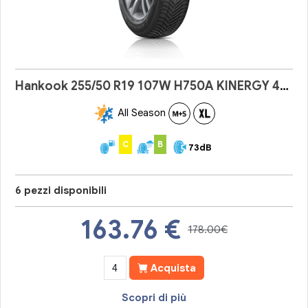
Hankook 255/50 R19 107W H750A KINERGY 4S 2
All Season
C
B
73dB
6 pezzi disponibili
163.76
€
178.00€
Acquista
Scopri di più