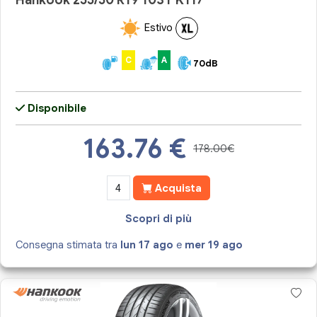
Hankook 255/50 R19 103Y K117
Estivo
C
A
70dB
Disponibile
163.76
€
178.00€
Acquista
Scopri di più
Consegna stimata tra
lun 17 ago
e
mer 19 ago