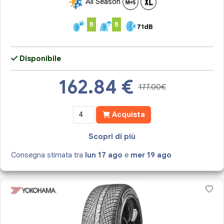
All Season
B
B
71dB
Disponibile
162.84
€
177.00€
Acquista
Scopri di più
Consegna stimata tra
lun 17 ago
e
mer 19 ago