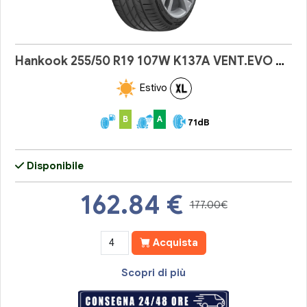
Hankook 255/50 R19 107W K137A VENT.EVO SUV
Estivo
B
A
71dB
Disponibile
162.84
€
177.00€
Acquista
Scopri di più