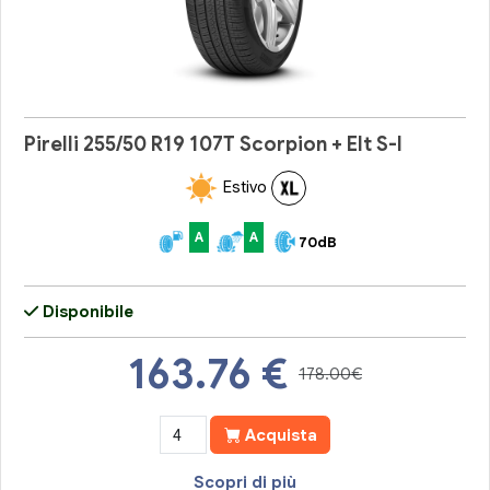
Pirelli 255/50 R19 107T Scorpion + Elt S-I
Estivo
A
A
70dB
Disponibile
163.76
€
178.00€
Acquista
Scopri di più