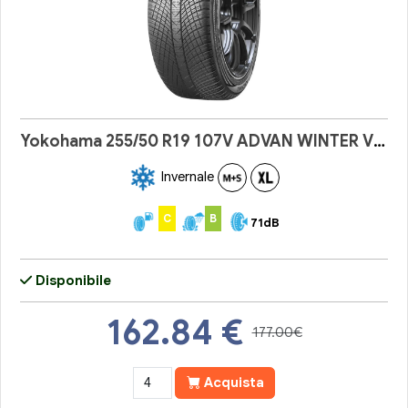
Yokohama 255/50 R19 107V ADVAN WINTER V907
Invernale
C
B
71dB
Disponibile
162.84
€
177.00€
Acquista