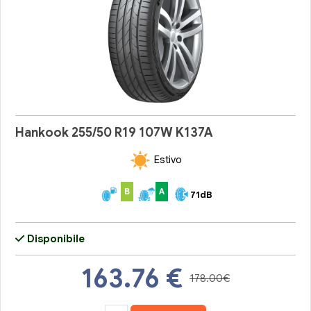
Hankook 255/50 R19 107W K137A
Estivo
B
A
71dB
Disponibile
163.76
€
178.00€