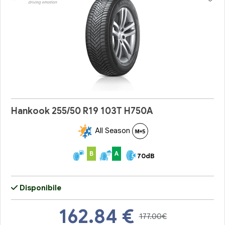
Hankook 255/50 R19 103T H750A
All Season
B
A
70dB
Disponibile
162.84
€
177.00€