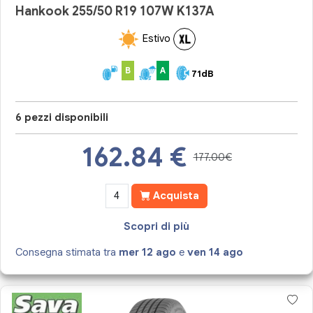
Hankook 255/50 R19 107W K137A
Estivo
B
A
71dB
6 pezzi disponibili
162.84
€
177.00€
Acquista
Scopri di più
Consegna stimata tra
mer 12 ago
e
ven 14 ago