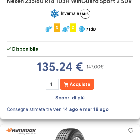
Nexen 235/60 R18 103H WinGuard Sport 2 SUV
Invernale
D
C
71dB
Disponibile
135.24
€
147.00€
Acquista
Scopri di più
Consegna stimata tra
ven 14 ago
e
mar 18 ago