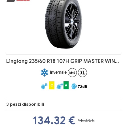
Linglong 235/60 R18 107H GRIP MASTER WINTER
Invernale
C
A
72dB
3 pezzi disponibili
134.32
€
146.00€