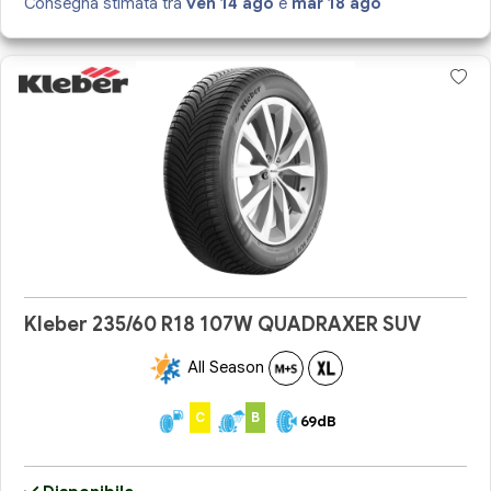
Consegna stimata tra
ven 14 ago
e
mar 18 ago
Kleber 235/60 R18 107W QUADRAXER SUV
All Season
C
B
69dB