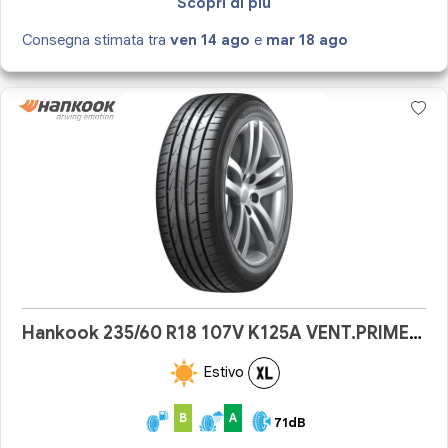
Scopri di più
Consegna stimata tra
ven 14 ago
e
mar 18 ago
Hankook 235/60 R18 107V K125A VENT.PRIME 3X
Estivo
B
A
71dB