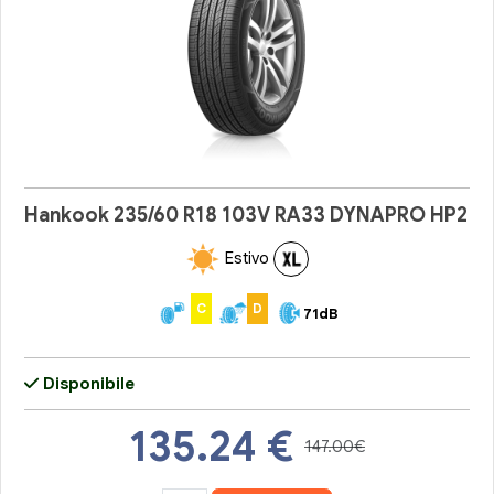
Hankook 235/60 R18 103V RA33 DYNAPRO HP2
Estivo
C
D
71dB
Disponibile
135.24
€
147.00€