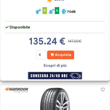
B
A
70dB
Disponibile
135.24
€
147.00€
Acquista
Scopri di più