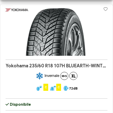
Yokohama 235/60 R18 107H BLUEARTH-WINTER V905
Invernale
C
C
72dB
Disponibile