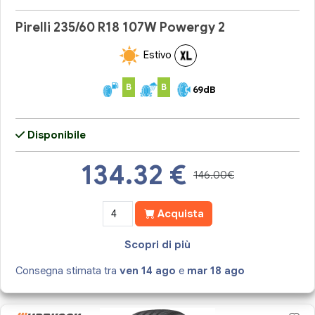
Pirelli 235/60 R18 107W Powergy 2
Estivo
B
B
69dB
Disponibile
134.32
€
146.00€
Acquista
Scopri di più
Consegna stimata tra
ven 14 ago
e
mar 18 ago