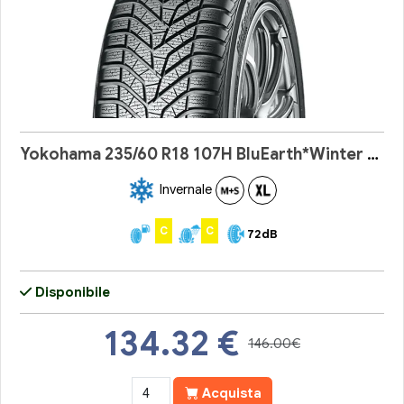
Yokohama 235/60 R18 107H BluEarth*Winter V905
Invernale
C
C
72dB
Disponibile
134.32
€
146.00€
Acquista