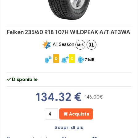
Falken 235/60 R18 107H WILDPEAK A/T AT3WA
All Season
D
C
71dB
Disponibile
134.32
€
146.00€
Acquista
Scopri di più