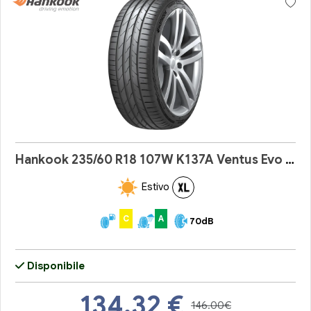
Hankook 235/60 R18 107W K137A Ventus Evo SUV
Estivo
C
A
70dB
Disponibile
134.32
€
146.00€