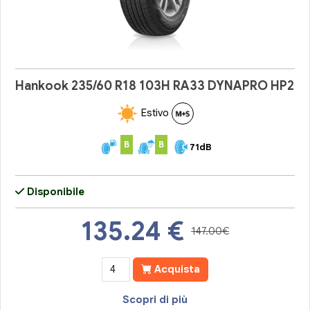
Hankook 235/60 R18 103H RA33 DYNAPRO HP2
Estivo
B
B
71dB
Disponibile
135.24
€
147.00€
Acquista
Scopri di più