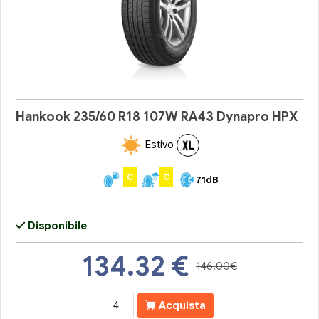
Hankook 235/60 R18 107W RA43 Dynapro HPX
Estivo
C
C
71dB
Disponibile
134.32
€
146.00€
Acquista