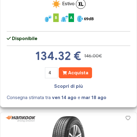
Estivo
B
A
69dB
Disponibile
134.32
€
146.00€
Acquista
Scopri di più
Consegna stimata tra
ven 14 ago
e
mar 18 ago