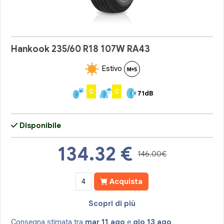
Hankook 235/60 R18 107W RA43
Estivo
C
C
71dB
Disponibile
134.32
€
146.00€
Acquista
Scopri di più
Consegna stimata tra
mar 11 ago
e
gio 13 ago