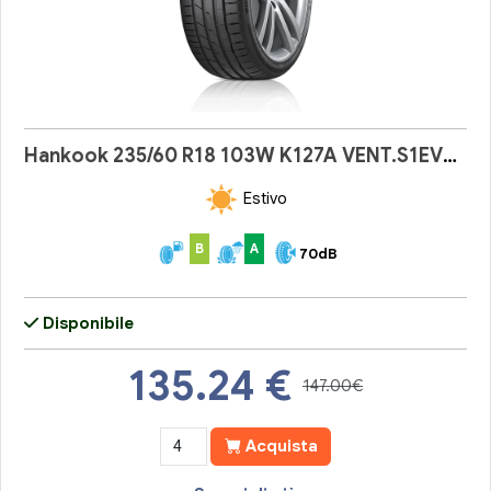
Hankook 235/60 R18 103W K127A VENT.S1EVO3SUV
Estivo
B
A
70dB
Disponibile
135.24
€
147.00€
Acquista