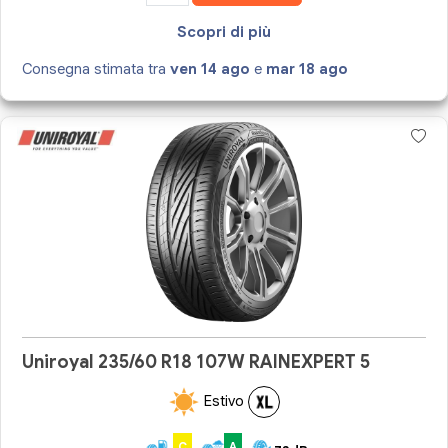
Scopri di più
Consegna stimata tra
ven 14 ago
e
mar 18 ago
Uniroyal 235/60 R18 107W RAINEXPERT 5
Estivo
C
A