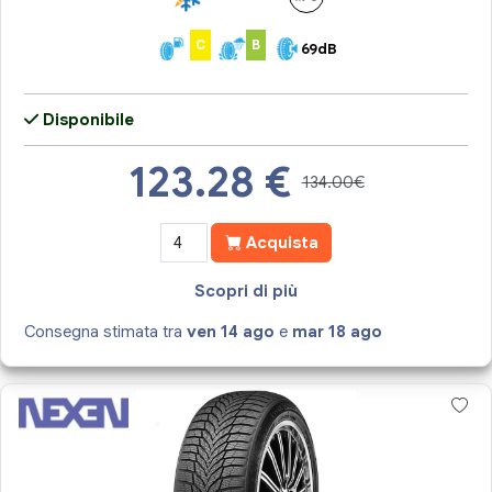
C
B
69dB
Disponibile
123.28
€
134.00€
Acquista
Scopri di più
Consegna stimata tra
ven 14 ago
e
mar 18 ago