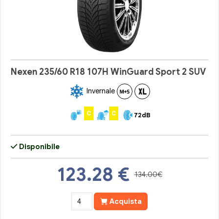
Nexen 235/60 R18 107H WinGuard Sport 2 SUV
Invernale
C
C
72dB
Disponibile
123.28
€
134.00€
Acquista