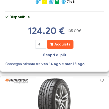
C
A
71dB
Disponibile
124.20
€
135.00€
Acquista
Scopri di più
Consegna stimata tra
ven 14 ago
e
mar 18 ago