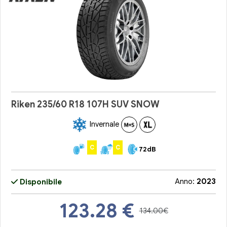
Riken 235/60 R18 107H SUV SNOW
Invernale
C
C
72dB
Anno:
2023
Disponibile
123.28
€
134.00€