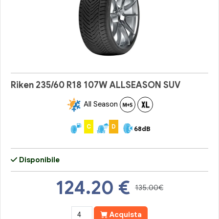
Riken 235/60 R18 107W ALLSEASON SUV
All Season
C
D
68dB
Disponibile
124.20
€
135.00€
Acquista