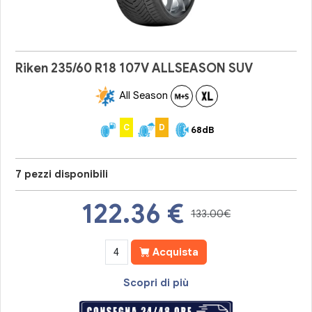
Riken 235/60 R18 107V ALLSEASON SUV
All Season
C
D
68dB
7 pezzi disponibili
122.36
€
133.00€
Acquista
Scopri di più