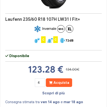
Laufenn 235/60 R18 107H LW31 I Fit+
Invernale
C
C
72dB
Disponibile
123.28
€
134.00€
Acquista
Scopri di più
Consegna stimata tra
ven 14 ago
e
mar 18 ago