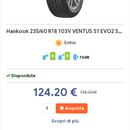
Hankook 235/60 R18 103V VENTUS S1 EVO2 SUV
Estivo
B
B
70dB
Disponibile
124.20
€
135.00€
Acquista
Scopri di più