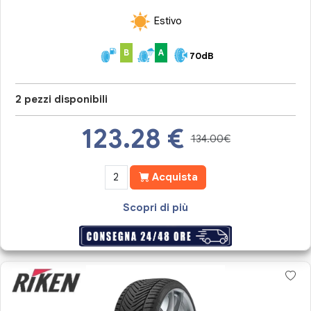
Estivo
B
A
70dB
2 pezzi disponibili
123.28
€
134.00€
Acquista
Scopri di più