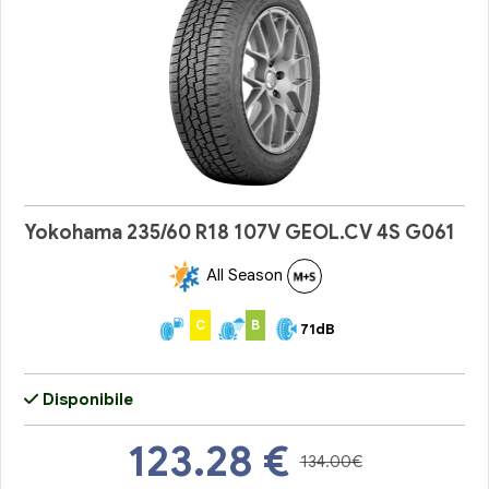
Yokohama 235/60 R18 107V GEOL.CV 4S G061
All Season
C
B
71dB
Disponibile
123.28
€
134.00€