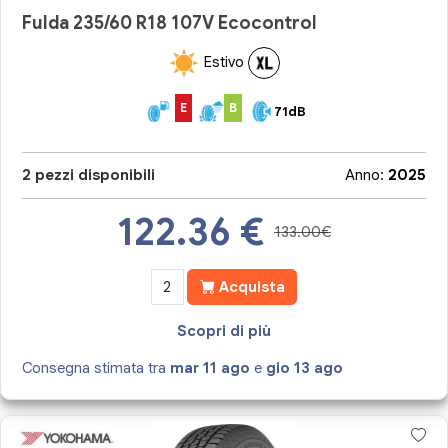
Fulda 235/60 R18 107V Ecocontrol
Estivo
E
B
71dB
2 pezzi disponibili
Anno:
2025
122.36
€
133.00€
Acquista
Scopri di più
Consegna stimata tra
mar 11 ago
e
gio 13 ago