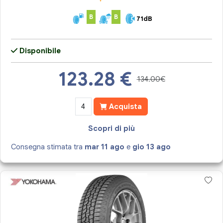
B
B
71dB
Disponibile
123.28
€
134.00€
Acquista
Scopri di più
Consegna stimata tra
mar 11 ago
e
gio 13 ago