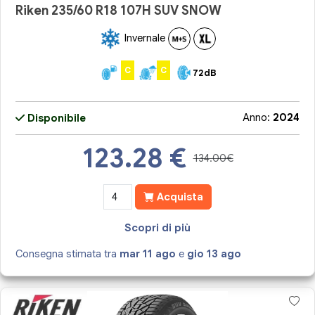
Riken 235/60 R18 107H SUV SNOW
Invernale
C
C
72dB
Anno:
2024
Disponibile
123.28
€
134.00€
Acquista
Scopri di più
Consegna stimata tra
mar 11 ago
e
gio 13 ago