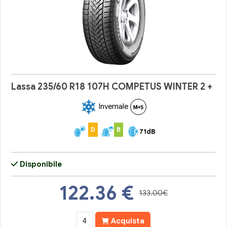
Lassa 235/60 R18 107H COMPETUS WINTER 2 +
Invernale
D
B
71dB
Disponibile
122.36
€
133.00€
Acquista