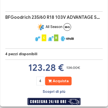
BFGoodrich 235/60 R18 103V ADVANTAGE SUV A/S
All Season
C
B
69dB
4 pezzi disponibili
123.28
€
134.00€
Acquista
Scopri di più