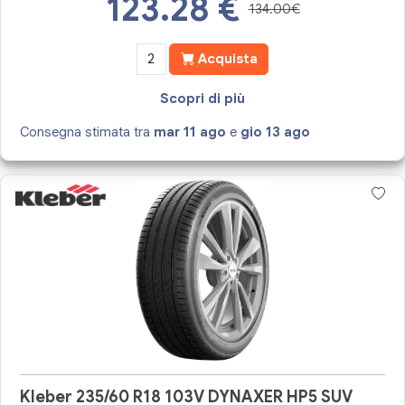
123.28
€
134.00€
Acquista
Scopri di più
Consegna stimata tra
mar 11 ago
e
gio 13 ago
Kleber 235/60 R18 103V DYNAXER HP5 SUV