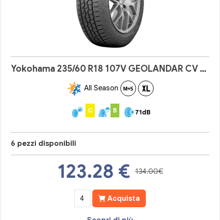
Yokohama 235/60 R18 107V GEOLANDAR CV 4S G061
All Season
C
B
71dB
6 pezzi disponibili
123.28
€
134.00€
Acquista
Scopri di più