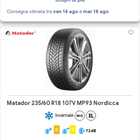
Consegna stimata tra
ven 14 ago
e
mar 18 ago
Matador 235/60 R18 107V MP93 Nordicca
Invernale
D
C
72dB