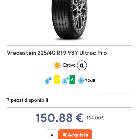
Vredestein 225/40 R19 93Y Ultrac Pro
Estivo
C
A
72dB
7 pezzi disponibili
150.88
€
164.00€
Acquista