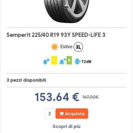
Semperit 225/40 R19 93Y SPEED-LIFE 3
Estivo
C
B
72dB
3 pezzi disponibili
153.64
€
167.00€
Acquista
Scopri di più