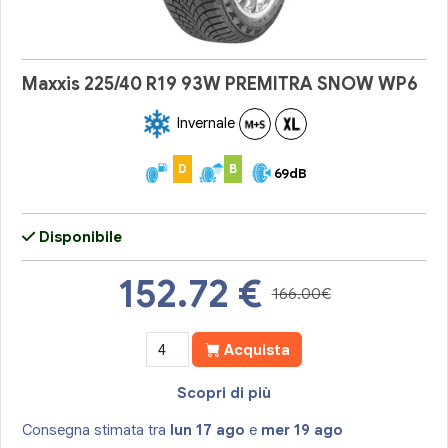
Maxxis 225/40 R19 93W PREMITRA SNOW WP6
Invernale
D
B
69dB
Disponibile
152.72
€
166.00€
Acquista
Scopri di più
Consegna stimata tra
lun 17 ago
e
mer 19 ago