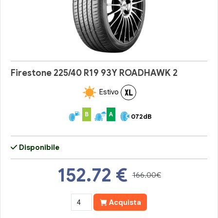
Firestone 225/40 R19 93Y ROADHAWK 2
Estivo
B
A
072dB
Disponibile
152.72
€
166.00€
Acquista