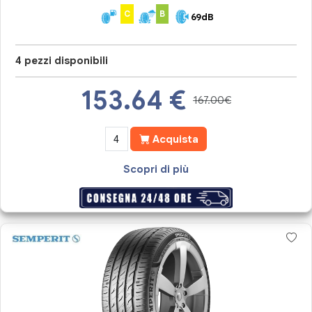
C
B
69dB
4 pezzi disponibili
153.64
€
167.00€
Acquista
Scopri di più