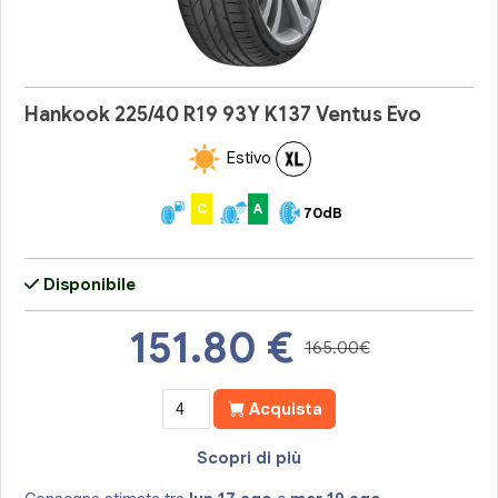
Hankook 225/40 R19 93Y K137 Ventus Evo
Estivo
C
A
70dB
Disponibile
151.80
€
165.00€
Acquista
Scopri di più