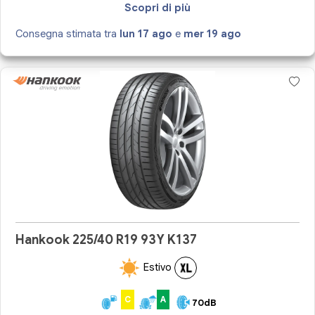
Scopri di più
Consegna stimata tra
lun 17 ago
e
mer 19 ago
Hankook 225/40 R19 93Y K137
Estivo
C
A
70dB