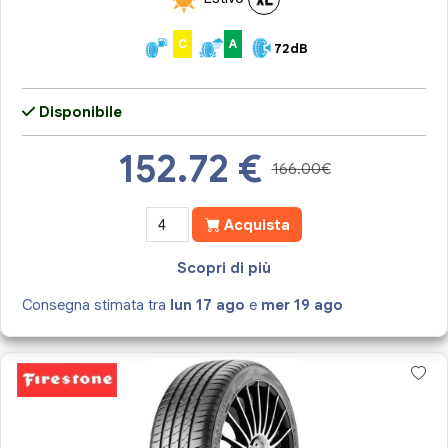
C
A
72dB
Disponibile
152.72
€
166.00€
Acquista
Scopri di più
Consegna stimata tra
lun 17 ago
e
mer 19 ago