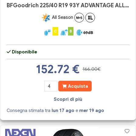
BFGoodrich 225/40 R19 93Y ADVANTAGE ALL-SEASON
All Season
C
B
69dB
Disponibile
152.72
€
166.00€
Acquista
Scopri di più
Consegna stimata tra
lun 17 ago
e
mer 19 ago