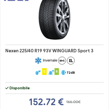
Nexen 225/40 R19 93V WINGUARD Sport 3
Invernale
C
B
72dB
Disponibile
152.72
€
166.00€