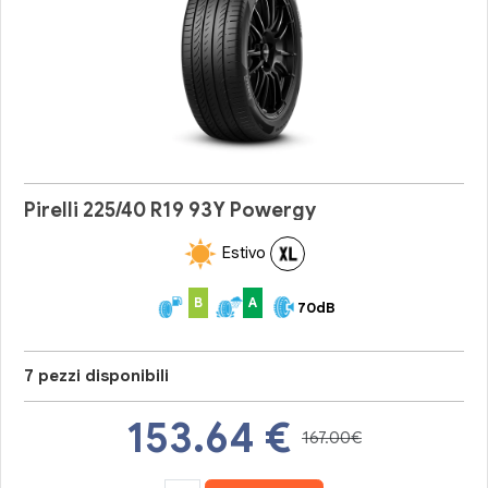
Pirelli 225/40 R19 93Y Powergy
Estivo
B
A
70dB
7 pezzi disponibili
153.64
€
167.00€