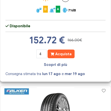
D
A
71dB
Disponibile
152.72
€
166.00€
Acquista
Scopri di più
Consegna stimata tra
lun 17 ago
e
mer 19 ago