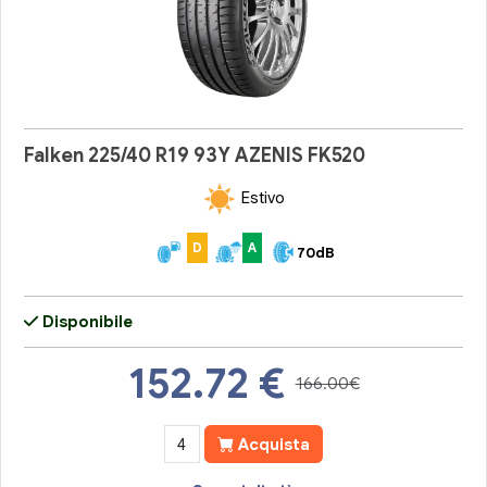
Falken 225/40 R19 93Y AZENIS FK520
Estivo
D
A
70dB
Disponibile
152.72
€
166.00€
Acquista