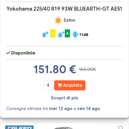
Yokohama 225/40 R19 93W BLUEARTH-GT AE51
Estivo
C
A
71dB
Disponibile
151.80
€
165.00€
Acquista
Scopri di più
Consegna stimata tra
mer 12 ago
e
ven 14 ago