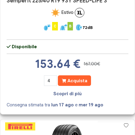
Semperit 225/40 R19 93Y SPEED-LIFE 3
Estivo
C
B
72dB
Disponibile
153.64
€
167.00€
Acquista
Scopri di più
Consegna stimata tra
lun 17 ago
e
mer 19 ago