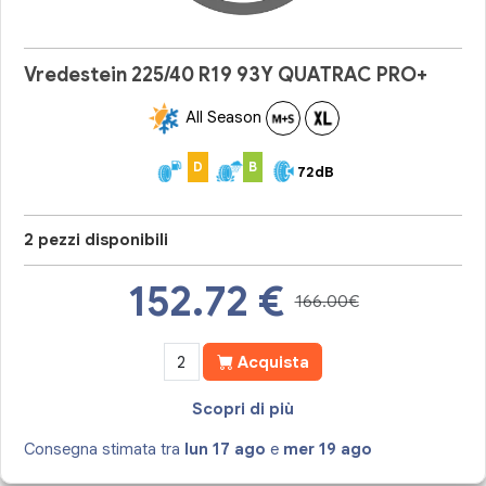
Vredestein 225/40 R19 93Y QUATRAC PRO+
All Season
D
B
72dB
2 pezzi disponibili
152.72
€
166.00€
Acquista
Scopri di più
Consegna stimata tra
lun 17 ago
e
mer 19 ago