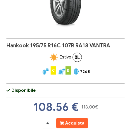
Hankook 195/75 R16C 107R RA18 VANTRA
Estivo
C
B
72dB
Disponibile
108.56
€
118.00€
Acquista