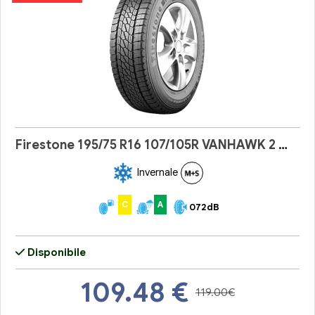
Firestone 195/75 R16 107/105R VANHAWK 2 WINTER EVO
Invernale
C
A
072dB
Disponibile
109.48
€
119.00€