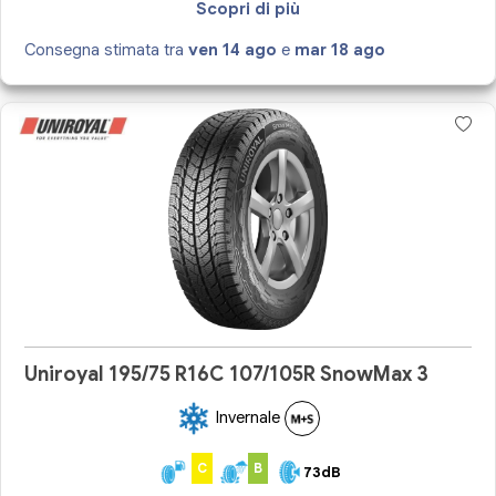
Scopri di più
Consegna stimata tra
ven 14 ago
e
mar 18 ago
Uniroyal 195/75 R16C 107/105R SnowMax 3
Invernale
C
B
73dB