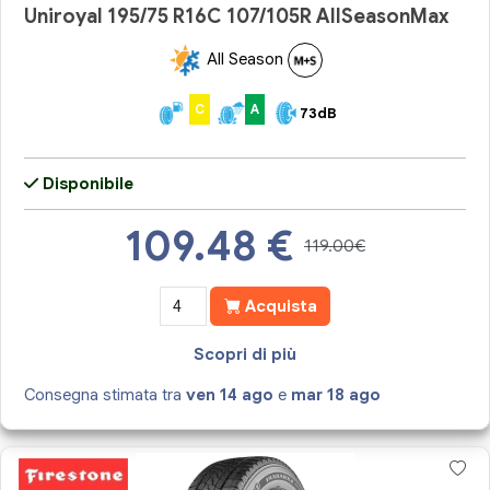
Uniroyal 195/75 R16C 107/105R AllSeasonMax
All Season
C
A
73dB
Disponibile
109.48
€
119.00€
Acquista
Scopri di più
Consegna stimata tra
ven 14 ago
e
mar 18 ago