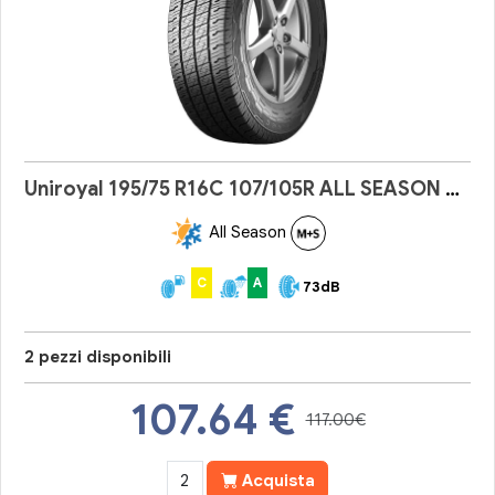
Uniroyal 195/75 R16C 107/105R ALL SEASON MAX
All Season
C
A
73dB
2 pezzi disponibili
107.64
€
117.00€
Acquista