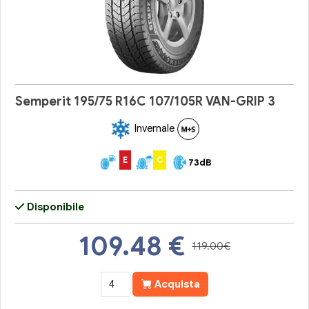
Semperit 195/75 R16C 107/105R VAN-GRIP 3
Invernale
E
C
73dB
Disponibile
109.48
€
119.00€
Acquista