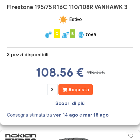
Firestone 195/75 R16C 110/108R VANHAWK 3
Estivo
C
B
70dB
3 pezzi disponibili
108.56
€
118.00€
Acquista
Scopri di più
Consegna stimata tra
ven 14 ago
e
mar 18 ago