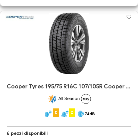
Cooper Tyres 195/75 R16C 107/105R Cooper All Season Van
All Season
D
C
74dB
6 pezzi disponibili