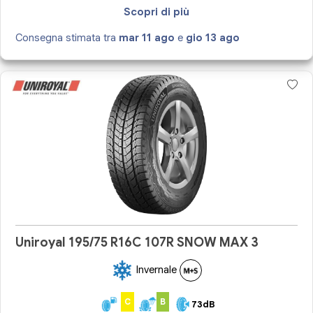
Scopri di più
Consegna stimata tra
mar 11 ago
e
gio 13 ago
Uniroyal 195/75 R16C 107R SNOW MAX 3
Invernale
C
B
73dB