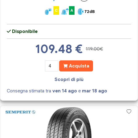
C
A
72dB
Disponibile
109.48
€
119.00€
Acquista
Scopri di più
Consegna stimata tra
ven 14 ago
e
mar 18 ago