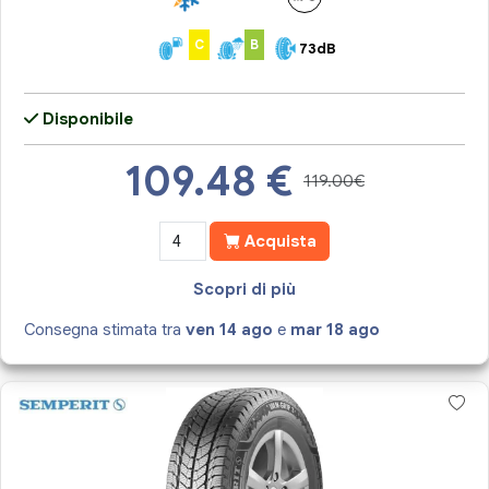
C
B
73dB
Disponibile
109.48
€
119.00€
Acquista
Scopri di più
Consegna stimata tra
ven 14 ago
e
mar 18 ago