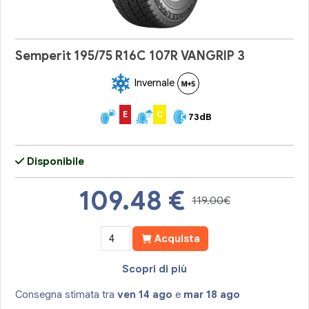
Semperit 195/75 R16C 107R VANGRIP 3
Invernale
E
C
73dB
Disponibile
109.48
€
119.00€
Acquista
Scopri di più
Consegna stimata tra
ven 14 ago
e
mar 18 ago