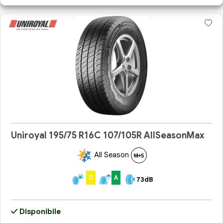
Uniroyal 195/75 R16C 107/105R AllSeasonMax
All Season
C
A
73dB
Disponibile