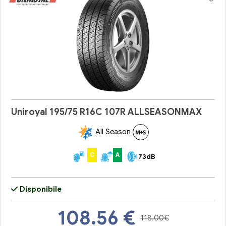
Uniroyal 195/75 R16C 107R ALLSEASONMAX
All Season
C
A
73dB
Disponibile
108.56
€
118.00€