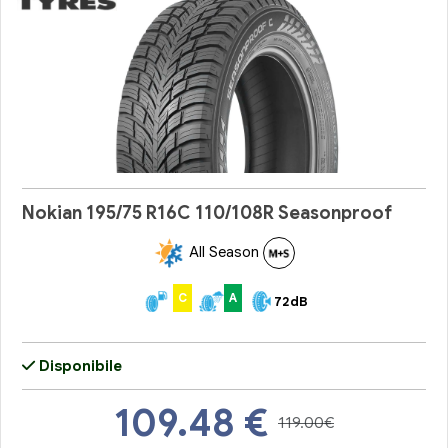
Nokian 195/75 R16C 110/108R Seasonproof
All Season
C
A
72dB
Disponibile
109.48
€
119.00€