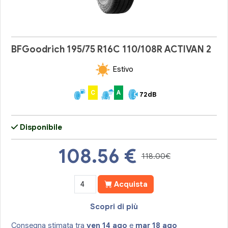
BFGoodrich 195/75 R16C 110/108R ACTIVAN 2
Estivo
C
A
72dB
Disponibile
108.56
€
118.00€
Acquista
Scopri di più
Consegna stimata tra
ven 14 ago
e
mar 18 ago