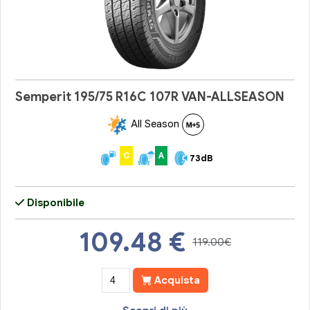
Semperit 195/75 R16C 107R VAN-ALLSEASON
All Season
C
A
73dB
Disponibile
109.48
€
119.00€
Acquista