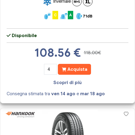
Invernale
C
A
71dB
Disponibile
108.56
€
118.00€
Acquista
Scopri di più
Consegna stimata tra
ven 14 ago
e
mar 18 ago