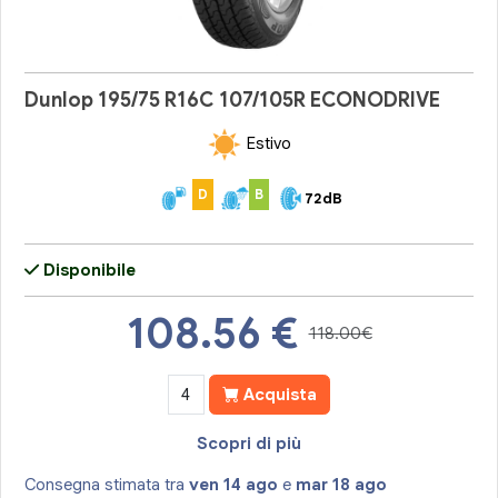
Dunlop 195/75 R16C 107/105R ECONODRIVE
Estivo
D
B
72dB
Disponibile
108.56
€
118.00€
Acquista
Scopri di più
Consegna stimata tra
ven 14 ago
e
mar 18 ago