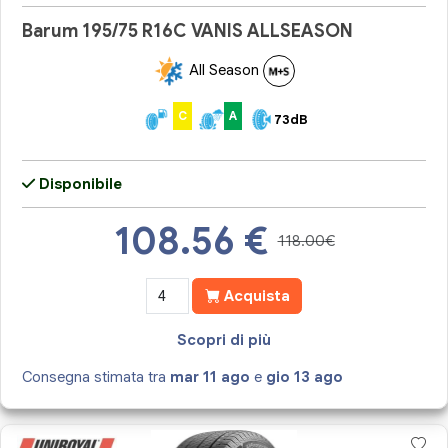
Barum 195/75 R16C VANIS ALLSEASON
All Season
C
A
73dB
Disponibile
108.56
€
118.00€
Acquista
Scopri di più
Consegna stimata tra
mar 11 ago
e
gio 13 ago