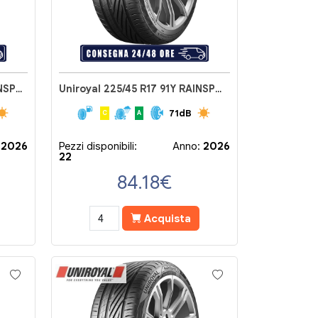
Uniroyal 225/40 R18 92Y RAINSPORT 5
Uniroyal 225/45 R17 91Y RAINSPORT 5
71dB
C
A
:
2026
Pezzi disponibili:
Anno:
2026
22
84.18
€
Acquista