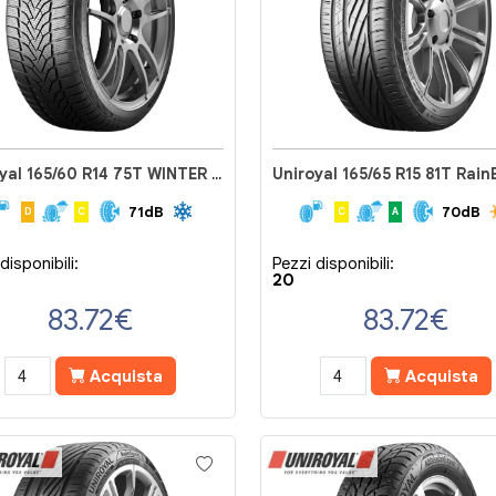
Uniroyal 165/60 R14 75T WINTER EXPERT
71dB
70dB
D
C
C
A
disponibili:
Pezzi disponibili:
20
83.72
€
83.72
€
Acquista
Acquista