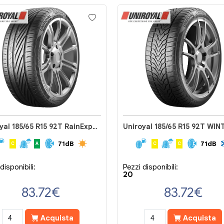
Uniroyal 185/65 R15 92T RainExpert 5
71dB
71dB
C
A
C
C
disponibili:
Pezzi disponibili:
20
83.72
€
83.72
€
Acquista
Acquista