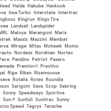
ilead
Haida
Hakuba
Hankook
ova
Insa Turbo
Interstate
Intertrac
ingboss
Kingrun
Kings Tire
esea
Landsail
Landspider
 MRL
Maloya
Marangoni
Marix
xtrek
Maxxis
Mazzini
Membat
erva
Mirage
Mitas
Mohawk
Momo
rauto
Nordexx
Nordman
Nortec
Pace
Pandino
Patriot
Paxaro
remada
Premiorri
Prestivo
gal
Riga
Riken
Risemousse
sava
Rotalla
Rotex
Roundia
mson
Sarigom
Sava
Scop
Sebring
Sonny
Speedways
Sportiva
o
Sun-f
Sunfull
Sunitrac
Sunny
ecno Speed
Tegrys
Terache