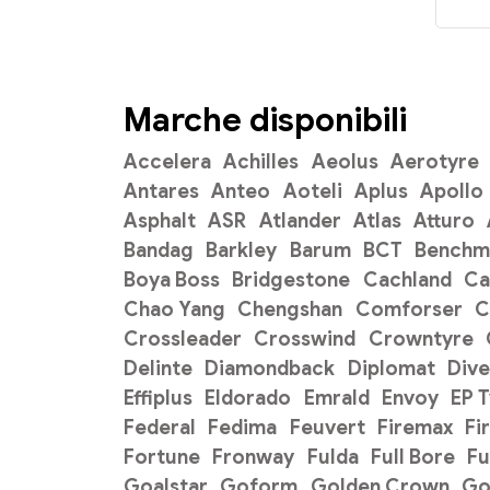
Marche disponibili
Accelera
Achilles
Aeolus
Aerotyre
Antares
Anteo
Aoteli
Aplus
Apollo
Asphalt
ASR
Atlander
Atlas
Atturo
Bandag
Barkley
Barum
BCT
Benchm
Boya Boss
Bridgestone
Cachland
C
Chao Yang
Chengshan
Comforser
C
Crossleader
Crosswind
Crowntyre
Delinte
Diamondback
Diplomat
Dive
Effiplus
Eldorado
Emrald
Envoy
EP 
Federal
Fedima
Feuvert
Firemax
Fi
Fortune
Fronway
Fulda
Full Bore
Fu
Goalstar
Goform
Golden Crown
Go