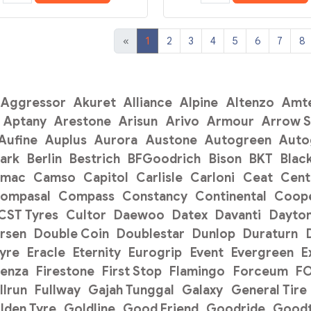
«
1
2
3
4
5
6
7
8
Aggressor
Akuret
Alliance
Alpine
Altenzo
Amt
Aptany
Arestone
Arisun
Arivo
Armour
Arrow 
Aufine
Auplus
Aurora
Austone
Autogreen
Auto
ark
Berlin
Bestrich
BFGoodrich
Bison
BKT
Blac
amac
Camso
Capitol
Carlisle
Carloni
Ceat
Cent
ompasal
Compass
Constancy
Continental
Coope
CST Tyres
Cultor
Daewoo
Datex
Davanti
Dayto
rsen
Double Coin
Doublestar
Dunlop
Duraturn
Tyre
Eracle
Eternity
Eurogrip
Event
Evergreen
E
renza
Firestone
First Stop
Flamingo
Forceum
F
llrun
Fullway
Gajah Tunggal
Galaxy
General Tire
lden Tyre
Goldline
Good Friend
Goodride
Goodt