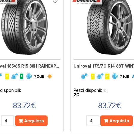
Uniroyal 185/65 R15 88H RAINEXPERT 5
70dB
71dB
C
A
C
C
disponibili:
Pezzi disponibili:
20
83.72
€
83.72
€
Acquista
Acquista