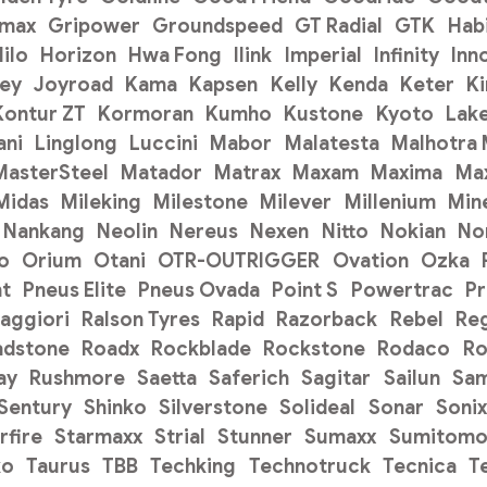
pmax
Gripower
Groundspeed
GT Radial
GTK
Hab
ilo
Horizon
Hwa Fong
Ilink
Imperial
Infinity
Inn
ey
Joyroad
Kama
Kapsen
Kelly
Kenda
Keter
K
Kontur ZT
Kormoran
Kumho
Kustone
Kyoto
Lak
ani
Linglong
Luccini
Mabor
Malatesta
Malhotra
MasterSteel
Matador
Matrax
Maxam
Maxima
Ma
Midas
Mileking
Milestone
Milever
Millenium
Min
Nankang
Neolin
Nereus
Nexen
Nitto
Nokian
No
o
Orium
Otani
OTR-OUTRIGGER
Ovation
Ozka
t
Pneus Elite
Pneus Ovada
Point S
Powertrac
P
aggiori
Ralson Tyres
Rapid
Razorback
Rebel
Re
adstone
Roadx
Rockblade
Rockstone
Rodaco
Ro
ay
Rushmore
Saetta
Saferich
Sagitar
Sailun
Sa
Sentury
Shinko
Silverstone
Solideal
Sonar
Sonix
rfire
Starmaxx
Strial
Stunner
Sumaxx
Sumitom
ko
Taurus
TBB
Techking
Technotruck
Tecnica
T