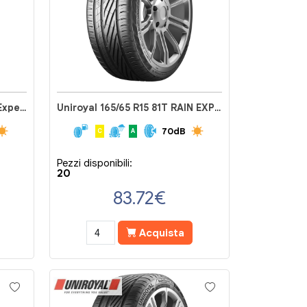
Uniroyal 165/65 R15 81T RainExpert 5
Uniroyal 165/65 R15 81T RAIN EXPERT 5
70dB
C
A
Pezzi disponibili:
20
83.72
€
Acquista