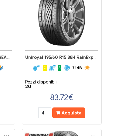
Uniroyal 185/70 R14 88T ALLSEASONEXPERT 2
Uniroyal 195/60 R15 88H RainExpert 5
71dB
C
A
Pezzi disponibili:
20
83.72
€
Acquista