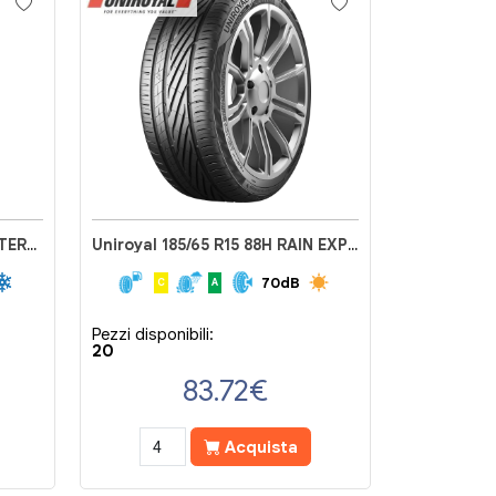
Uniroyal 175/70 R14 88T WINTEREXPERT
Uniroyal 185/65 R15 88H RAIN EXPERT 5
70dB
C
A
Pezzi disponibili:
20
83.72
€
Acquista