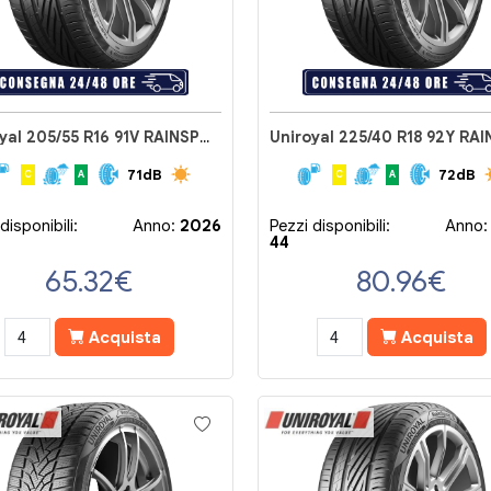
Uniroyal 205/55 R16 91V RAINSPORT 5
71dB
72dB
C
A
C
A
disponibili:
Anno:
2026
Pezzi disponibili:
Anno
44
65.32
€
80.96
€
Acquista
Acquista