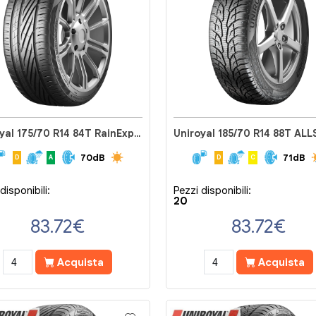
Uniroyal 175/70 R14 84T RainExpert 5
70dB
71dB
D
A
D
C
disponibili:
Pezzi disponibili:
20
83.72
€
83.72
€
Acquista
Acquista