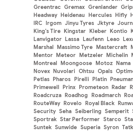
Greentrac
Gremax
Grenlander
Gri
Headway
Heidenau
Hercules
Hifly
H
IRC
Irgom
Jinyu Tyres
Jktyre
Journ
King's Tire
Kingstar
Kleber
Kontio
Lanvigator
Lassa
Laufenn
Leao
Lex
Marshal
Massimo Tyre
Mastercraft
Mentor
Meteor
Metzeler
Michelin
Montreal
Moongoose
Motoz
Nama
Novex
Nuvolari
Ohtsu
Opals
Optim
Petlas
Pharos
Pirelli
Platin
Pneuman
Primewell
Prinx
Prometeon
Radar
R
Roadcruza
Roadhog
Roadmarch
Ro
RouteWay
Rovelo
Royal Black
Runw
Security
Seha
Seiberling
Semperit
Sportrak
Star Performer
Starco
Sta
Suntek
Sunwide
Superia
Syron
Tat