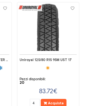
Uniroyal 185/65 R15 92T WINTER EXPERT
Uniroyal 125/80 R15 95M UST 17
Pezzi disponibili:
20
83.72
€
Acquista