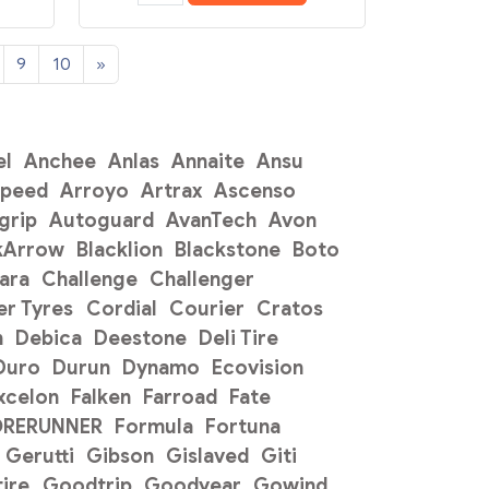
9
10
»
el
Anchee
Anlas
Annaite
Ansu
Speed
Arroyo
Artrax
Ascenso
grip
Autoguard
AvanTech
Avon
kArrow
Blacklion
Blackstone
Boto
ara
Challenge
Challenger
r Tyres
Cordial
Courier
Cratos
n
Debica
Deestone
Deli Tire
Duro
Durun
Dynamo
Ecovision
xcelon
Falken
Farroad
Fate
ORERUNNER
Formula
Fortuna
Gerutti
Gibson
Gislaved
Giti
ire
Goodtrip
Goodyear
Gowind