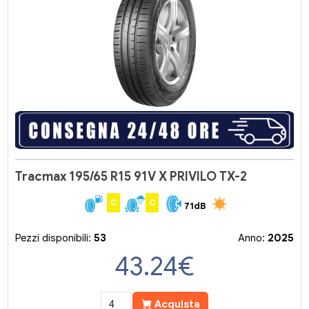
Tracmax 195/65 R15 91V X PRIVILO TX-2
C
C
71dB
Pezzi disponibili:
53
Anno:
2025
43.24
€
Acquista