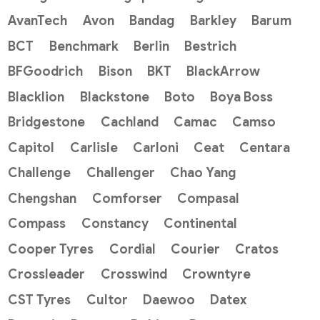
AvanTech
Avon
Bandag
Barkley
Barum
BCT
Benchmark
Berlin
Bestrich
BFGoodrich
Bison
BKT
BlackArrow
Blacklion
Blackstone
Boto
Boya Boss
Bridgestone
Cachland
Camac
Camso
Capitol
Carlisle
Carloni
Ceat
Centara
Challenge
Challenger
Chao Yang
Chengshan
Comforser
Compasal
Compass
Constancy
Continental
Cooper Tyres
Cordial
Courier
Cratos
Crossleader
Crosswind
Crowntyre
CST Tyres
Cultor
Daewoo
Datex