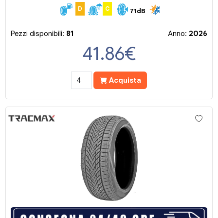
D
C
71dB
Pezzi disponibili:
81
Anno:
2026
41.86
€
Acquista