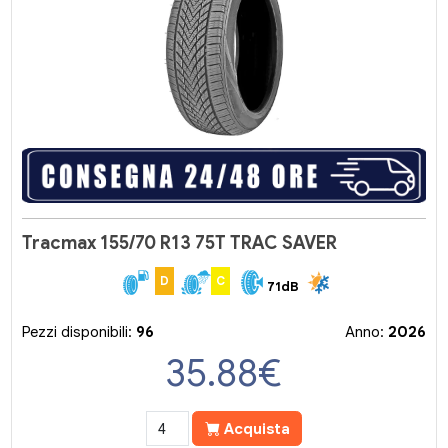
Tracmax 155/70 R13 75T TRAC SAVER
D
C
71dB
Pezzi disponibili:
96
Anno:
2026
35.88
€
Acquista