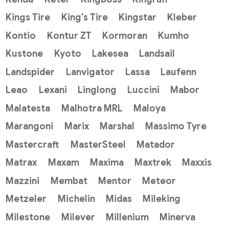
Kings Tire
King's Tire
Kingstar
Kleber
Kontio
Kontur ZT
Kormoran
Kumho
Kustone
Kyoto
Lakesea
Landsail
Landspider
Lanvigator
Lassa
Laufenn
Leao
Lexani
Linglong
Luccini
Mabor
Malatesta
Malhotra MRL
Maloya
Marangoni
Marix
Marshal
Massimo Tyre
Mastercraft
MasterSteel
Matador
Matrax
Maxam
Maxima
Maxtrek
Maxxis
Mazzini
Membat
Mentor
Meteor
Metzeler
Michelin
Midas
Mileking
Milestone
Milever
Millenium
Minerva