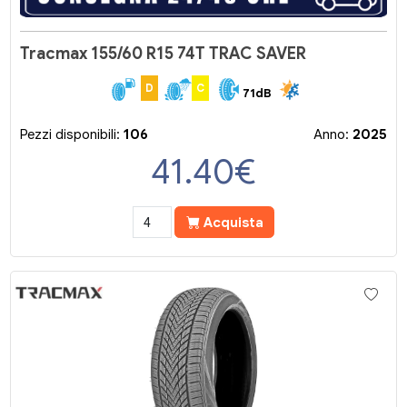
Tracmax 155/60 R15 74T TRAC SAVER
D
C
71dB
Pezzi disponibili:
106
Anno:
2025
41.40
€
Acquista