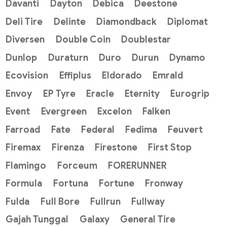
Davanti
Dayton
Debica
Deestone
Deli Tire
Delinte
Diamondback
Diplomat
Diversen
Double Coin
Doublestar
Dunlop
Duraturn
Duro
Durun
Dynamo
Ecovision
Effiplus
Eldorado
Emrald
Envoy
EP Tyre
Eracle
Eternity
Eurogrip
Event
Evergreen
Excelon
Falken
Farroad
Fate
Federal
Fedima
Feuvert
Firemax
Firenza
Firestone
First Stop
Flamingo
Forceum
FORERUNNER
Formula
Fortuna
Fortune
Fronway
Fulda
Full Bore
Fullrun
Fullway
Gajah Tunggal
Galaxy
General Tire