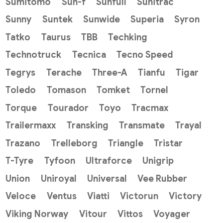
Sumitomo
Sun-f
Sunfull
Sunitrac
Sunny
Suntek
Sunwide
Superia
Syron
Tatko
Taurus
TBB
Techking
Technotruck
Tecnica
Tecno Speed
Tegrys
Terache
Three-A
Tianfu
Tigar
Toledo
Tomason
Tomket
Tornel
Torque
Tourador
Toyo
Tracmax
Trailermaxx
Transking
Transmate
Trayal
Trazano
Trelleborg
Triangle
Tristar
T-Tyre
Tyfoon
Ultraforce
Unigrip
Union
Uniroyal
Universal
Vee Rubber
Veloce
Ventus
Viatti
Victorun
Victory
Viking Norway
Vitour
Vittos
Voyager