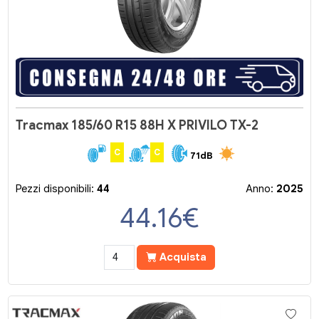
Tracmax 185/60 R15 88H X PRIVILO TX-2
C
C
71dB
Pezzi disponibili:
44
Anno:
2025
44.16
€
Acquista