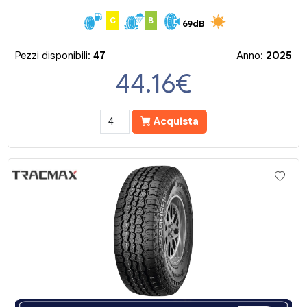
C
B
69dB
Pezzi disponibili:
47
Anno:
2025
44.16
€
Acquista