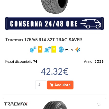
Tracmax 175/65 R14 82T TRAC SAVER
D
C
71dB
Pezzi disponibili:
74
Anno:
2026
42.32
€
Acquista