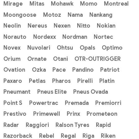
Mirage
Mitas
Mohawk
Momo
Montreal
Moongoose
Motoz
Nama
Nankang
Neolin
Nereus
Nexen
Nitto
Nokian
Norauto
Nordexx
Nordman
Nortec
Novex
Nuvolari
Ohtsu
Opals
Optimo
Orium
Ornate
Otani
OTR-OUTRIGGER
Ovation
Ozka
Pace
Pandino
Patriot
Paxaro
Petlas
Pharos
Pirelli
Platin
Pneumant
Pneus Elite
Pneus Ovada
Point S
Powertrac
Premada
Premiorri
Prestivo
Primewell
Prinx
Prometeon
Radar
Raggiori
Ralson Tyres
Rapid
Razorback
Rebel
Regal
Riga
Riken