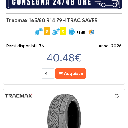
Tracmax 165/60 R14 79H TRAC SAVER
D
C
71dB
Pezzi disponibili:
76
Anno:
2026
40.48
€
Acquista