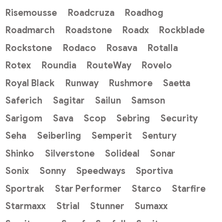
Risemousse
Roadcruza
Roadhog
Roadmarch
Roadstone
Roadx
Rockblade
Rockstone
Rodaco
Rosava
Rotalla
Rotex
Roundia
RouteWay
Rovelo
Royal Black
Runway
Rushmore
Saetta
Saferich
Sagitar
Sailun
Samson
Sarigom
Sava
Scop
Sebring
Security
Seha
Seiberling
Semperit
Sentury
Shinko
Silverstone
Solideal
Sonar
Sonix
Sonny
Speedways
Sportiva
Sportrak
Star Performer
Starco
Starfire
Starmaxx
Strial
Stunner
Sumaxx