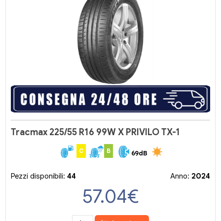
Tracmax 225/55 R16 99W X PRIVILO TX-1
C
B
69dB
Pezzi disponibili:
44
Anno:
2024
57.04
€