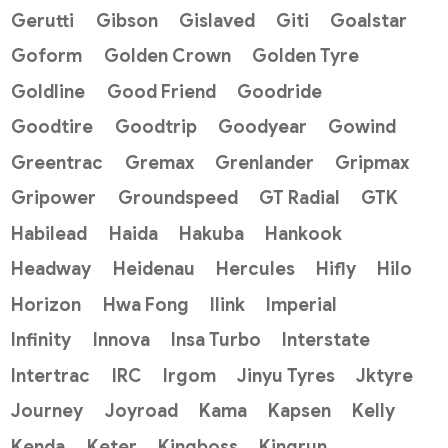
Gerutti
Gibson
Gislaved
Giti
Goalstar
Goform
Golden Crown
Golden Tyre
Goldline
Good Friend
Goodride
Goodtire
Goodtrip
Goodyear
Gowind
Greentrac
Gremax
Grenlander
Gripmax
Gripower
Groundspeed
GT Radial
GTK
Habilead
Haida
Hakuba
Hankook
Headway
Heidenau
Hercules
Hifly
Hilo
Horizon
Hwa Fong
Ilink
Imperial
Infinity
Innova
Insa Turbo
Interstate
Intertrac
IRC
Irgom
Jinyu Tyres
Jktyre
Journey
Joyroad
Kama
Kapsen
Kelly
Kenda
Keter
Kingboss
Kingrun