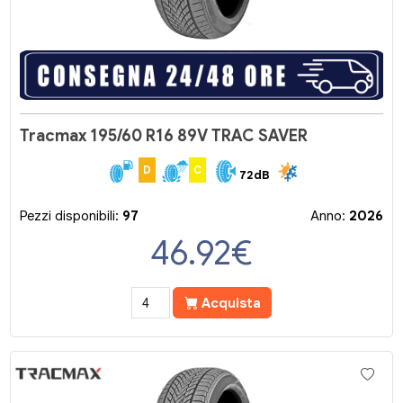
Tracmax 195/60 R16 89V TRAC SAVER
D
C
72dB
Pezzi disponibili:
97
Anno:
2026
46.92
€
Acquista