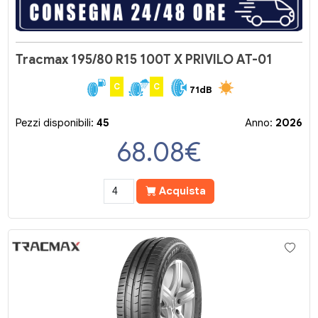
Tracmax 195/80 R15 100T X PRIVILO AT-01
C
C
71dB
Pezzi disponibili:
45
Anno:
2026
68.08
€
Acquista