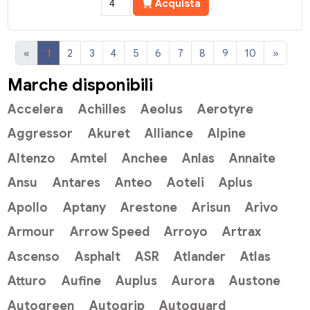
Acquista
«
1
2
3
4
5
6
7
8
9
10
»
Marche disponibili
Accelera
Achilles
Aeolus
Aerotyre
Aggressor
Akuret
Alliance
Alpine
Altenzo
Amtel
Anchee
Anlas
Annaite
Ansu
Antares
Anteo
Aoteli
Aplus
Apollo
Aptany
Arestone
Arisun
Arivo
Armour
Arrow Speed
Arroyo
Artrax
Ascenso
Asphalt
ASR
Atlander
Atlas
Atturo
Aufine
Auplus
Aurora
Austone
Autogreen
Autogrip
Autoguard