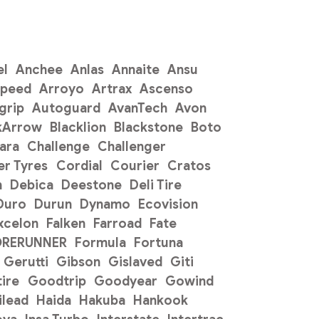
el
Anchee
Anlas
Annaite
Ansu
Speed
Arroyo
Artrax
Ascenso
grip
Autoguard
AvanTech
Avon
kArrow
Blacklion
Blackstone
Boto
ara
Challenge
Challenger
r Tyres
Cordial
Courier
Cratos
n
Debica
Deestone
Deli Tire
Duro
Durun
Dynamo
Ecovision
xcelon
Falken
Farroad
Fate
ORERUNNER
Formula
Fortuna
Gerutti
Gibson
Gislaved
Giti
ire
Goodtrip
Goodyear
Gowind
ilead
Haida
Hakuba
Hankook