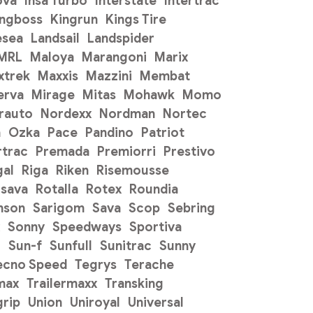
ova
Insa Turbo
Interstate
Intertrac
ingboss
Kingrun
Kings Tire
esea
Landsail
Landspider
 MRL
Maloya
Marangoni
Marix
xtrek
Maxxis
Mazzini
Membat
erva
Mirage
Mitas
Mohawk
Momo
rauto
Nordexx
Nordman
Nortec
n
Ozka
Pace
Pandino
Patriot
trac
Premada
Premiorri
Prestivo
gal
Riga
Riken
Risemousse
sava
Rotalla
Rotex
Roundia
mson
Sarigom
Sava
Scop
Sebring
Sonny
Speedways
Sportiva
o
Sun-f
Sunfull
Sunitrac
Sunny
ecno Speed
Tegrys
Terache
max
Trailermaxx
Transking
grip
Union
Uniroyal
Universal