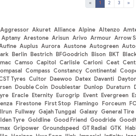
«
1
2
3
»
Aggressor
Akuret
Alliance
Alpine
Altenzo
Amt
Aptany
Arestone
Arisun
Arivo
Armour
Arrow 
Aufine
Auplus
Aurora
Austone
Autogreen
Auto
ark
Berlin
Bestrich
BFGoodrich
Bison
BKT
Blac
amac
Camso
Capitol
Carlisle
Carloni
Ceat
Cent
ompasal
Compass
Constancy
Continental
Coope
CST Tyres
Cultor
Daewoo
Datex
Davanti
Dayto
rsen
Double Coin
Doublestar
Dunlop
Duraturn
Tyre
Eracle
Eternity
Eurogrip
Event
Evergreen
E
renza
Firestone
First Stop
Flamingo
Forceum
F
llrun
Fullway
Gajah Tunggal
Galaxy
General Tire
lden Tyre
Goldline
Good Friend
Goodride
Goodt
pmax
Gripower
Groundspeed
GT Radial
GTK
Hab