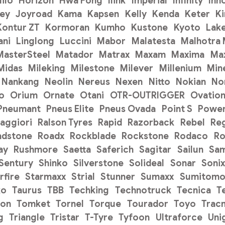
ilo
Horizon
Hwa Fong
Ilink
Imperial
Infinity
Inn
ey
Joyroad
Kama
Kapsen
Kelly
Kenda
Keter
K
Kontur ZT
Kormoran
Kumho
Kustone
Kyoto
Lak
ani
Linglong
Luccini
Mabor
Malatesta
Malhotra
MasterSteel
Matador
Matrax
Maxam
Maxima
Ma
Midas
Mileking
Milestone
Milever
Millenium
Min
Nankang
Neolin
Nereus
Nexen
Nitto
Nokian
No
o
Orium
Ornate
Otani
OTR-OUTRIGGER
Ovatio
Pneumant
Pneus Elite
Pneus Ovada
Point S
Power
aggiori
Ralson Tyres
Rapid
Razorback
Rebel
Re
adstone
Roadx
Rockblade
Rockstone
Rodaco
Ro
ay
Rushmore
Saetta
Saferich
Sagitar
Sailun
Sa
Sentury
Shinko
Silverstone
Solideal
Sonar
Sonix
rfire
Starmaxx
Strial
Stunner
Sumaxx
Sumitom
ko
Taurus
TBB
Techking
Technotruck
Tecnica
T
on
Tomket
Tornel
Torque
Tourador
Toyo
Trac
g
Triangle
Tristar
T-Tyre
Tyfoon
Ultraforce
Uni