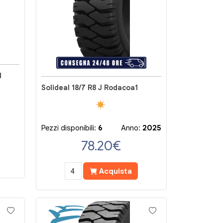
1
Solideal 18/7 R8 J Rodacoa1
Pezzi disponibili:
6
Anno:
2025
78.20
€
Acquista