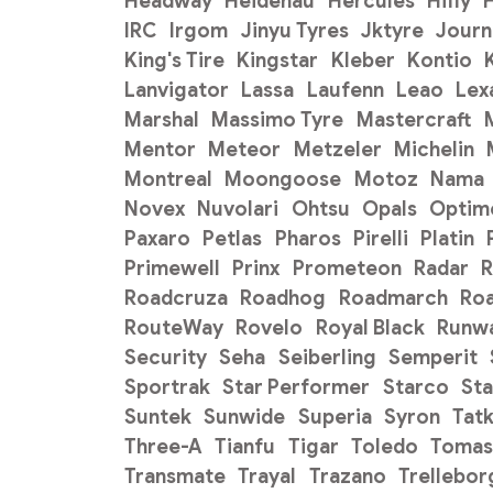
Headway
Heidenau
Hercules
Hifly
H
IRC
Irgom
Jinyu Tyres
Jktyre
Journ
King's Tire
Kingstar
Kleber
Kontio
Lanvigator
Lassa
Laufenn
Leao
Lex
Marshal
Massimo Tyre
Mastercraft
Mentor
Meteor
Metzeler
Michelin
Montreal
Moongoose
Motoz
Nama
Novex
Nuvolari
Ohtsu
Opals
Optim
Paxaro
Petlas
Pharos
Pirelli
Platin
Primewell
Prinx
Prometeon
Radar
R
Roadcruza
Roadhog
Roadmarch
Ro
RouteWay
Rovelo
Royal Black
Runw
Security
Seha
Seiberling
Semperit
Sportrak
Star Performer
Starco
Sta
Suntek
Sunwide
Superia
Syron
Tat
Three-A
Tianfu
Tigar
Toledo
Tomas
Transmate
Trayal
Trazano
Trellebor