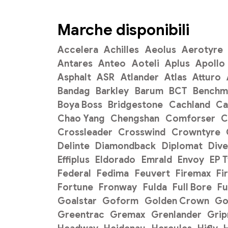
Marche disponibili
Accelera
Achilles
Aeolus
Aerotyre
Antares
Anteo
Aoteli
Aplus
Apollo
Asphalt
ASR
Atlander
Atlas
Atturo
Bandag
Barkley
Barum
BCT
Benchm
Boya Boss
Bridgestone
Cachland
C
Chao Yang
Chengshan
Comforser
C
Crossleader
Crosswind
Crowntyre
Delinte
Diamondback
Diplomat
Dive
Effiplus
Eldorado
Emrald
Envoy
EP 
Federal
Fedima
Feuvert
Firemax
Fi
Fortune
Fronway
Fulda
Full Bore
Fu
Goalstar
Goform
Golden Crown
Go
Greentrac
Gremax
Grenlander
Gri