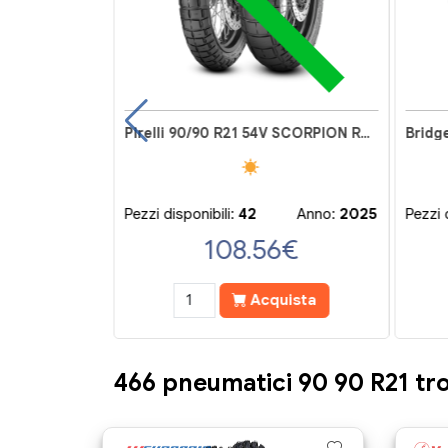
Bridgestone 90/90 -21 54P BATTLECROSS E50F
Pirelli 90/90 R21 54V SCORPION RALLY STR
Pezzi disponibili:
42
Anno:
2025
Pezzi 
€
108.56
€
ista
Acquista
466 pneumatici 90 90 R21 tro