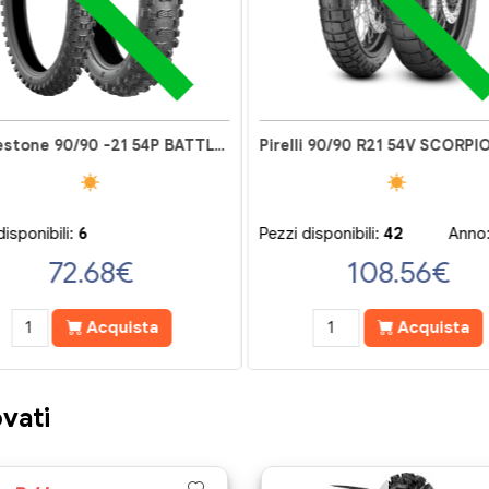
Bridgestone 90/90 -21 54P BATTLECROSS E50F
disponibili:
6
Pezzi disponibili:
42
Anno
72.68
€
108.56
€
Acquista
Acquista
vati