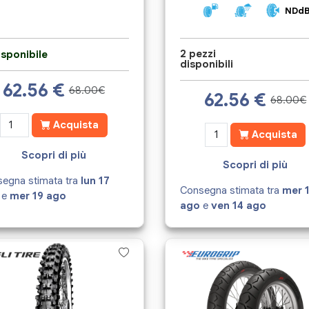
NDd
2 pezzi
sponibile
disponibili
62.56
€
68.00€
62.56
€
68.00€
Acquista
Acquista
Scopri di più
Scopri di più
egna stimata tra
lun 17
Consegna stimata tra
mer 
e
mer 19 ago
ago
e
ven 14 ago