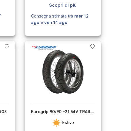
Scopri di più
7
Consegna stimata tra
mer 12
ago
e
ven 14 ago
H903
Eurogrip 90/90 -21 54V TRAILHOUND STR
Estivo