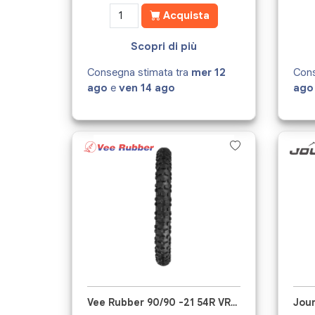
Acquista
Scopri di più
Consegna stimata tra
mer 12
Cons
ago
e
ven 14 ago
ago
Vee Rubber 90/90 -21 54R VRM147
Jou