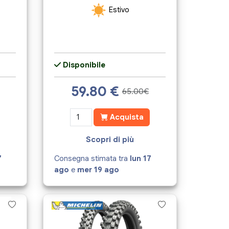
Estivo
Disponibile
59.80
€
65.00€
Acquista
Scopri di più
7
Consegna stimata tra
lun 17
ago
e
mer 19 ago