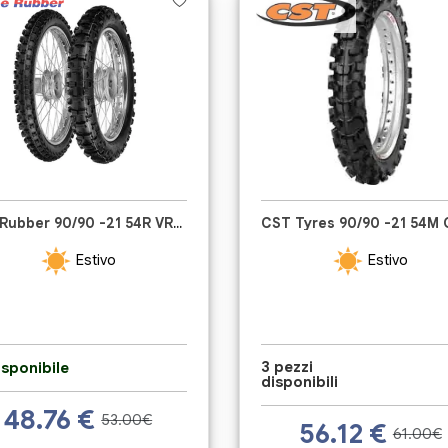
Vee Rubber 90/90 -21 54R VRM211
Estivo
Estivo
3 pezzi
sponibile
disponibili
48.76
€
53.00€
56.12
€
61.00€