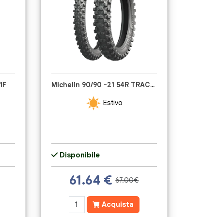
1F
Michelin 90/90 -21 54R TRACKER
Estivo
Disponibile
61.64
€
67.00€
Acquista