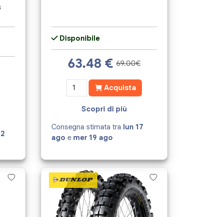
B
Disponibile
63.48
€
69.00€
Acquista
Scopri di più
Consegna stimata tra
lun 17
12
ago
e
mer 19 ago