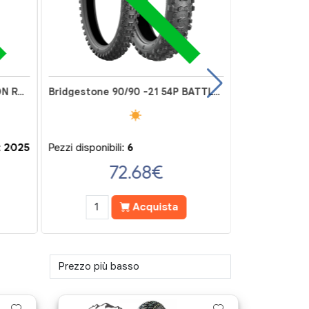
Pirelli 90/90 R21 54V SCORPION RALLY STR
Bridgestone 90/90 -21 54P BATTLECROSS E50F
:
2025
Pezzi disponibili:
6
72.68
€
Acquista