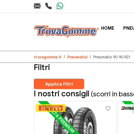
HOME
PNE
trovagomme.it
Pneumatici
Pneumatici 90 90 R21
Filtri
Applica Filtri
I nostri consigli
(scorri in basso
SCELTA PREMIUM
SC