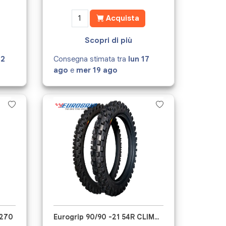
Acquista
Scopri di più
12
Consegna stimata tra
lun 17
ago
e
mer 19 ago
X270
Eurogrip 90/90 -21 54R CLIMBER MST