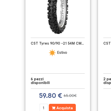
CST Tyres 90/90 -21 54M CM723
Estivo
6 pezzi
2 pe
disponibili
disp
59.80
€
65.00€
Acquista