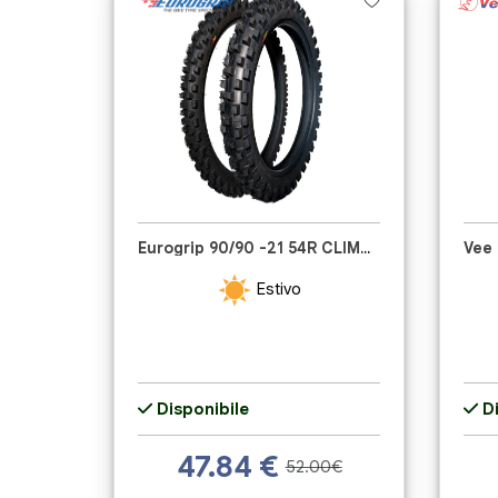
Eurogrip 90/90 -21 54R CLIMBER XC
Estivo
Disponibile
Di
47.84
€
52.00€