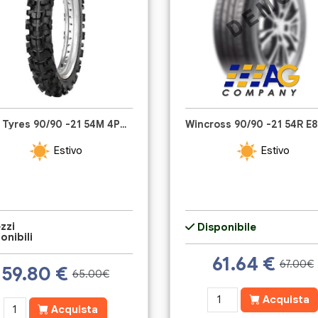
CST Tyres 90/90 -21 54M 4PR CM723
Wincross 90/90 -21 54R E8
Estivo
Estivo
zzi
Disponibile
onibili
61.64
€
67.00€
59.80
€
65.00€
Acquista
Acquista