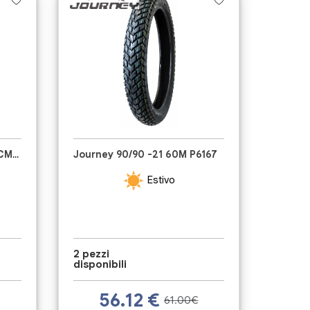
CST Tyres 90/90 -21 54M CM723
Journey 90/90 -21 60M P6167
Estivo
2 pezzi
disponibili
56.12
€
61.00€