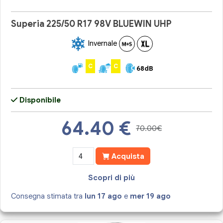
Superia 225/50 R17 98V BLUEWIN UHP
Invernale
C
C
68dB
Disponibile
64.40
€
70.00€
Acquista
Scopri di più
Consegna stimata tra
lun 17 ago
e
mer 19 ago