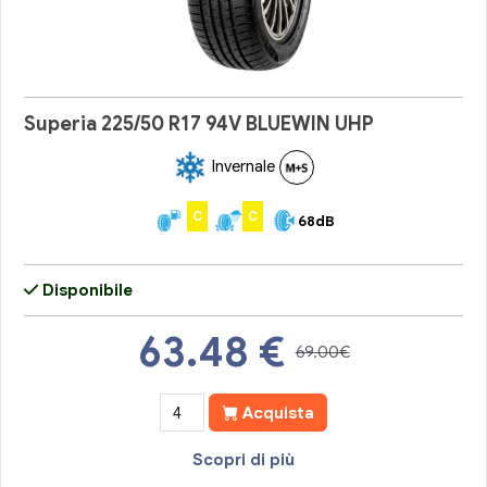
Superia 225/50 R17 94V BLUEWIN UHP
Invernale
C
C
68dB
Disponibile
63.48
€
69.00€
Acquista
Scopri di più