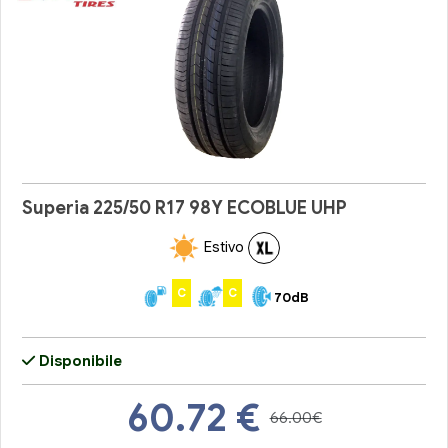
Superia 225/50 R17 98Y ECOBLUE UHP
Estivo
C
C
70dB
Disponibile
60.72
€
66.00€