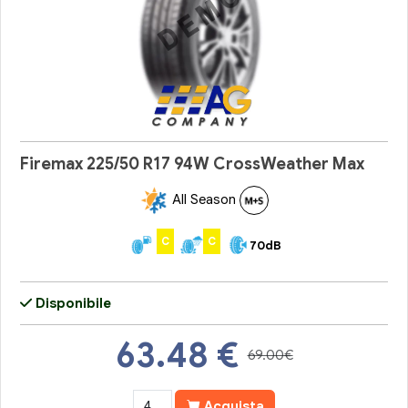
Firemax 225/50 R17 94W CrossWeather Max
All Season
C
C
70dB
Disponibile
63.48
€
69.00€
Acquista