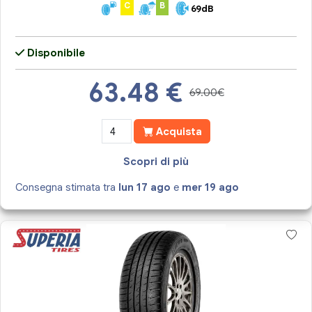
C
B
69dB
Disponibile
63.48
€
69.00€
Acquista
Scopri di più
Consegna stimata tra
lun 17 ago
e
mer 19 ago