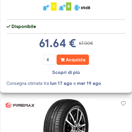
C
B
69dB
Disponibile
61.64
€
67.00€
Acquista
Scopri di più
Consegna stimata tra
lun 17 ago
e
mer 19 ago