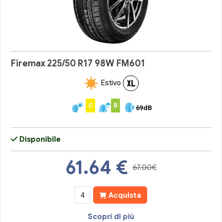
Firemax 225/50 R17 98W FM601
Estivo
C
B
69dB
Disponibile
61.64
€
67.00€
Acquista
Scopri di più