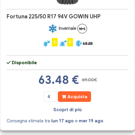
Fortuna 225/50 R17 94V GOWIN UHP
Invernale
C
C
68dB
Disponibile
63.48
€
69.00€
Acquista
Scopri di più
Consegna stimata tra
lun 17 ago
e
mer 19 ago