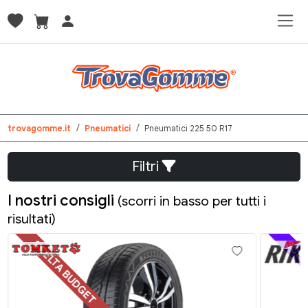
trovagomme.it
Pneumatici
Pneumatici 225 50 R17
Filtri
I nostri consigli
(scorri in basso per tutti i
risultati)
SCELTA BUDGET
SCELT