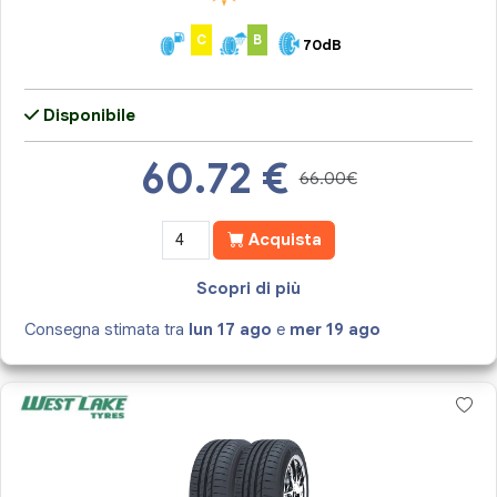
C
B
70dB
Disponibile
60.72
€
66.00€
Acquista
Scopri di più
Consegna stimata tra
lun 17 ago
e
mer 19 ago