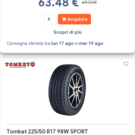
63.48
€
69.00€
Acquista
Scopri di più
Consegna stimata tra
lun 17 ago
e
mer 19 ago
Tomket 225/50 R17 98W SPORT