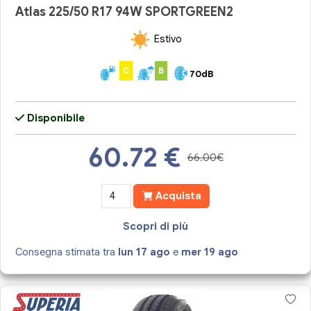
Atlas 225/50 R17 94W SPORTGREEN2
Estivo
C
B
70dB
Disponibile
60.72
€
66.00€
Acquista
Scopri di più
Consegna stimata tra
lun 17 ago
e
mer 19 ago