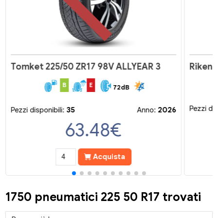
Tomket 225/50 ZR17 98V ALLYEAR 3
Riken 
B
E
72dB
Pezzi dis
Pezzi disponibili:
35
Anno:
2026
63.48
€
Acquista
1750 pneumatici 225 50 R17 trovati