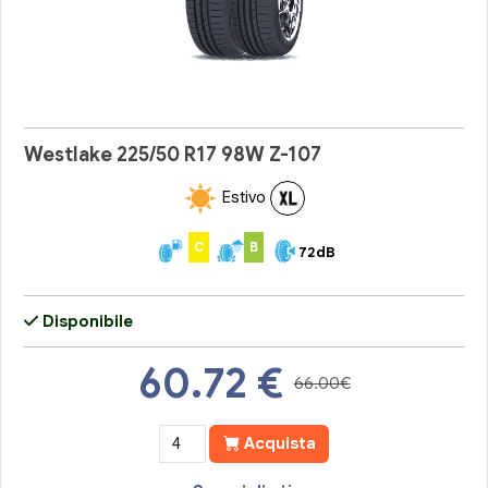
Westlake 225/50 R17 98W Z-107
Estivo
C
B
72dB
Disponibile
60.72
€
66.00€
Acquista