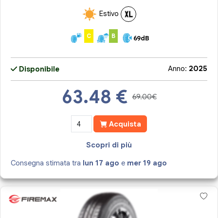
Estivo
C
B
69dB
Anno:
2025
Disponibile
63.48
€
69.00€
Acquista
Scopri di più
Consegna stimata tra
lun 17 ago
e
mer 19 ago