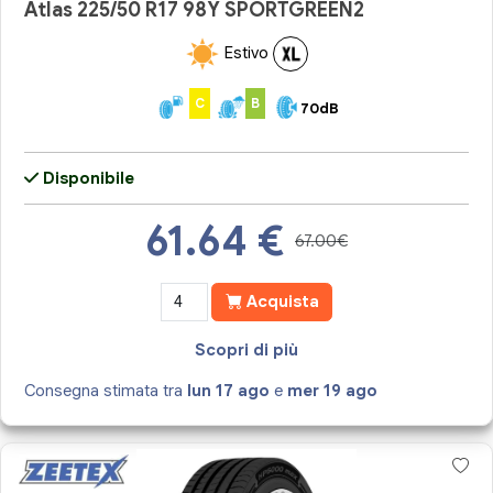
Atlas 225/50 R17 98Y SPORTGREEN2
Estivo
C
B
70dB
Disponibile
61.64
€
67.00€
Acquista
Scopri di più
Consegna stimata tra
lun 17 ago
e
mer 19 ago