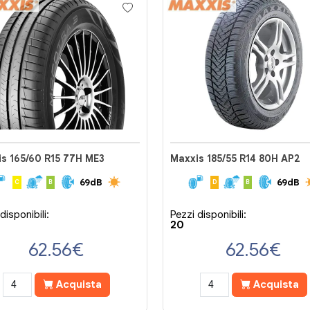
s 165/60 R15 77H ME3
Maxxis 185/55 R14 80H AP2
69dB
69dB
C
B
D
B
disponibili:
Pezzi disponibili:
20
62.56
€
62.56
€
Acquista
Acquista