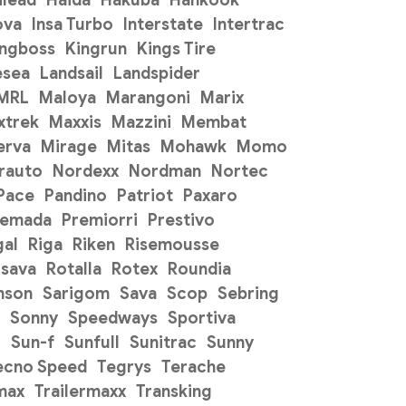
ova
Insa Turbo
Interstate
Intertrac
ingboss
Kingrun
Kings Tire
esea
Landsail
Landspider
 MRL
Maloya
Marangoni
Marix
xtrek
Maxxis
Mazzini
Membat
erva
Mirage
Mitas
Mohawk
Momo
rauto
Nordexx
Nordman
Nortec
Pace
Pandino
Patriot
Paxaro
remada
Premiorri
Prestivo
gal
Riga
Riken
Risemousse
sava
Rotalla
Rotex
Roundia
mson
Sarigom
Sava
Scop
Sebring
Sonny
Speedways
Sportiva
o
Sun-f
Sunfull
Sunitrac
Sunny
ecno Speed
Tegrys
Terache
max
Trailermaxx
Transking