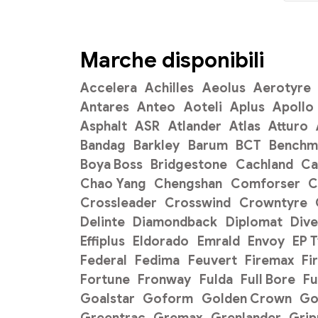
Marche disponibili
Accelera
Achilles
Aeolus
Aerotyre
Antares
Anteo
Aoteli
Aplus
Apollo
Asphalt
ASR
Atlander
Atlas
Atturo
Bandag
Barkley
Barum
BCT
Benchm
Boya Boss
Bridgestone
Cachland
C
Chao Yang
Chengshan
Comforser
C
Crossleader
Crosswind
Crowntyre
Delinte
Diamondback
Diplomat
Dive
Effiplus
Eldorado
Emrald
Envoy
EP 
Federal
Fedima
Feuvert
Firemax
Fi
Fortune
Fronway
Fulda
Full Bore
Fu
Goalstar
Goform
Golden Crown
Go
Greentrac
Gremax
Grenlander
Gri