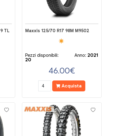
29 TL
Maxxis 125/70 R17 98M M9502
Pezzi disponibili:
Anno:
2021
20
46.00
€
Acquista