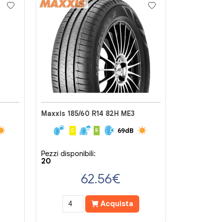
Maxxis 185/60 R14 82H ME3
69dB
C
B
Pezzi disponibili:
20
62.56
€
Acquista