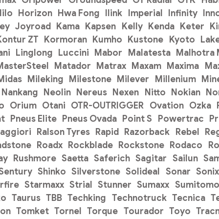
ilo
Horizon
Hwa Fong
Ilink
Imperial
Infinity
Inn
ey
Joyroad
Kama
Kapsen
Kelly
Kenda
Keter
K
Kontur ZT
Kormoran
Kumho
Kustone
Kyoto
Lak
ani
Linglong
Luccini
Mabor
Malatesta
Malhotra
MasterSteel
Matador
Matrax
Maxam
Maxima
Ma
Midas
Mileking
Milestone
Milever
Millenium
Min
Nankang
Neolin
Nereus
Nexen
Nitto
Nokian
No
o
Orium
Otani
OTR-OUTRIGGER
Ovation
Ozka
t
Pneus Elite
Pneus Ovada
Point S
Powertrac
P
aggiori
Ralson Tyres
Rapid
Razorback
Rebel
Re
adstone
Roadx
Rockblade
Rockstone
Rodaco
Ro
ay
Rushmore
Saetta
Saferich
Sagitar
Sailun
Sa
Sentury
Shinko
Silverstone
Solideal
Sonar
Sonix
rfire
Starmaxx
Strial
Stunner
Sumaxx
Sumitom
ko
Taurus
TBB
Techking
Technotruck
Tecnica
T
on
Tomket
Tornel
Torque
Tourador
Toyo
Trac