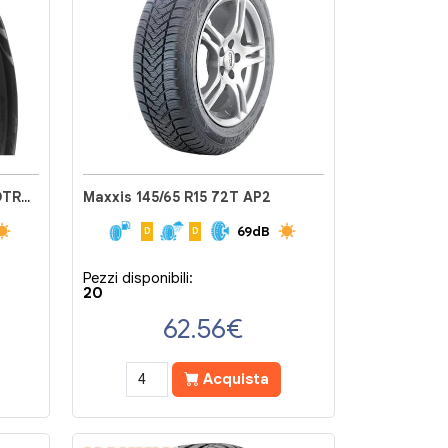
Maxxis 165/60 R14 75H MECOTRA 3 ME3
Maxxis 145/65 R15 72T AP2
69dB
D
D
Pezzi disponibili:
20
62.56
€
Acquista