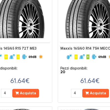
s 145/65 R15 72T ME3
69dB
69dB
C
C
C
B
disponibili:
Pezzi disponibili:
20
61.64
€
61.64
€
Acquista
Acquista