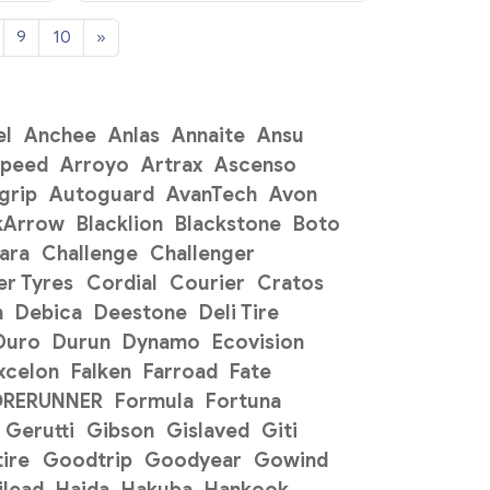
9
10
»
el
Anchee
Anlas
Annaite
Ansu
Speed
Arroyo
Artrax
Ascenso
grip
Autoguard
AvanTech
Avon
kArrow
Blacklion
Blackstone
Boto
ara
Challenge
Challenger
r Tyres
Cordial
Courier
Cratos
n
Debica
Deestone
Deli Tire
Duro
Durun
Dynamo
Ecovision
xcelon
Falken
Farroad
Fate
ORERUNNER
Formula
Fortuna
Gerutti
Gibson
Gislaved
Giti
ire
Goodtrip
Goodyear
Gowind
ilead
Haida
Hakuba
Hankook