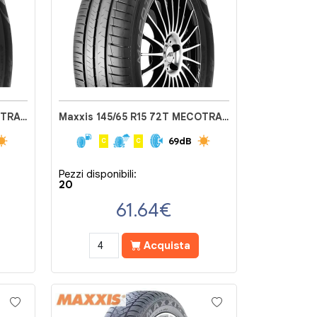
Maxxis 165/65 R14 79T MECOTRA 3 ME3
Maxxis 145/65 R15 72T MECOTRA 3 ME3
69dB
C
C
Pezzi disponibili:
20
61.64
€
Acquista