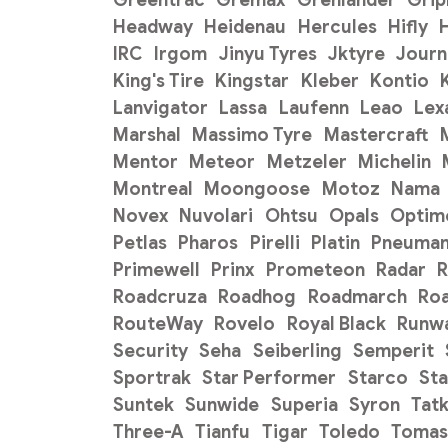
Headway
Heidenau
Hercules
Hifly
H
IRC
Irgom
Jinyu Tyres
Jktyre
Journ
King's Tire
Kingstar
Kleber
Kontio
Lanvigator
Lassa
Laufenn
Leao
Lex
Marshal
Massimo Tyre
Mastercraft
Mentor
Meteor
Metzeler
Michelin
Montreal
Moongoose
Motoz
Nama
Novex
Nuvolari
Ohtsu
Opals
Optim
Petlas
Pharos
Pirelli
Platin
Pneuman
Primewell
Prinx
Prometeon
Radar
R
Roadcruza
Roadhog
Roadmarch
Ro
RouteWay
Rovelo
Royal Black
Runw
Security
Seha
Seiberling
Semperit
Sportrak
Star Performer
Starco
Sta
Suntek
Sunwide
Superia
Syron
Tat
Three-A
Tianfu
Tigar
Toledo
Tomas