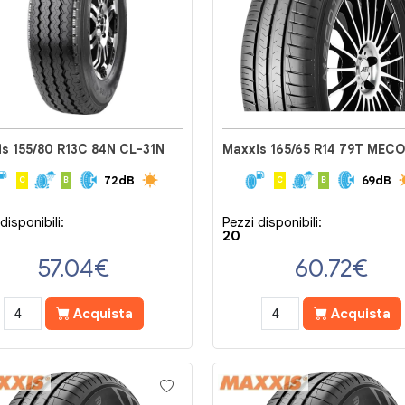
s 155/80 R13C 84N CL-31N
72dB
69dB
C
B
C
B
disponibili:
Pezzi disponibili:
20
57.04
€
60.72
€
Acquista
Acquista