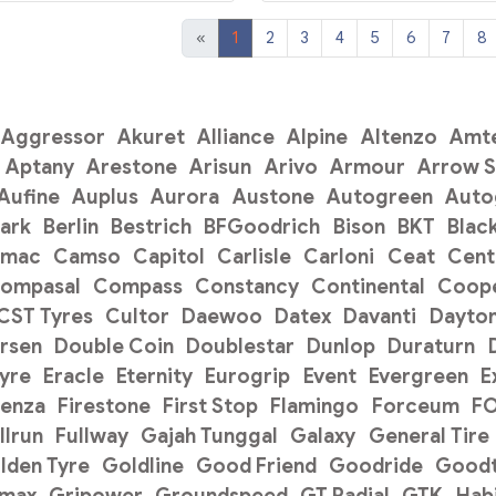
«
1
2
3
4
5
6
7
8
Aggressor
Akuret
Alliance
Alpine
Altenzo
Amt
Aptany
Arestone
Arisun
Arivo
Armour
Arrow 
Aufine
Auplus
Aurora
Austone
Autogreen
Auto
ark
Berlin
Bestrich
BFGoodrich
Bison
BKT
Blac
amac
Camso
Capitol
Carlisle
Carloni
Ceat
Cent
ompasal
Compass
Constancy
Continental
Coope
CST Tyres
Cultor
Daewoo
Datex
Davanti
Dayto
rsen
Double Coin
Doublestar
Dunlop
Duraturn
Tyre
Eracle
Eternity
Eurogrip
Event
Evergreen
E
renza
Firestone
First Stop
Flamingo
Forceum
F
llrun
Fullway
Gajah Tunggal
Galaxy
General Tire
lden Tyre
Goldline
Good Friend
Goodride
Goodt
pmax
Gripower
Groundspeed
GT Radial
GTK
Hab