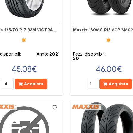
Maxxis 125/70 R17 98M VICTRA M36 RFT
Maxxis 130/60 R13 60P M60
disponibili:
Anno:
2021
Pezzi disponibili:
20
45.08
€
46.00
€
Acquista
Acquista