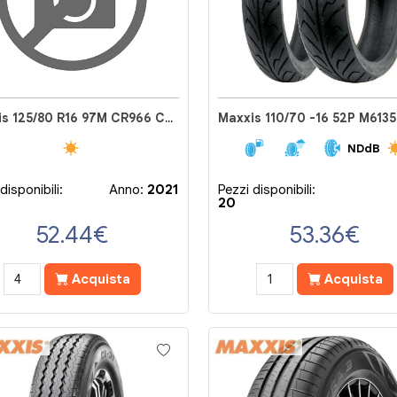
Maxxis 125/80 R16 97M CR966 CHE
Maxxis 110/70 -16 52P M6135
NDdB
disponibili:
Anno:
2021
Pezzi disponibili:
20
52.44
€
53.36
€
Acquista
Acquista