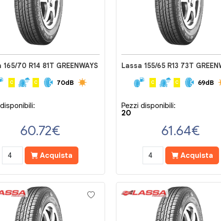
a 165/70 R14 81T GREENWAYS
Lassa 155/65 R13 73T GREE
70dB
69dB
C
C
C
C
disponibili:
Pezzi disponibili:
20
60.72
€
61.64
€
Acquista
Acquista