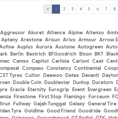
«
1
2
3
4
5
6
7
8
Aggressor
Akuret
Alliance
Alpine
Altenzo
Amt
Aptany
Arestone
Arisun
Arivo
Armour
Arrow 
Aufine
Auplus
Aurora
Austone
Autogreen
Auto
ark
Berlin
Bestrich
BFGoodrich
Bison
BKT
Blac
amac
Camso
Capitol
Carlisle
Carloni
Ceat
Cent
ompasal
Compass
Constancy
Continental
Coope
CST Tyres
Cultor
Daewoo
Datex
Davanti
Dayto
rsen
Double Coin
Doublestar
Dunlop
Duraturn
Tyre
Eracle
Eternity
Eurogrip
Event
Evergreen
E
renza
Firestone
First Stop
Flamingo
Forceum
F
llrun
Fullway
Gajah Tunggal
Galaxy
General Tire
lden Tyre
Goldline
Good Friend
Goodride
Goodt
pmax
Gripower
Groundspeed
GT Radial
GTK
Hab