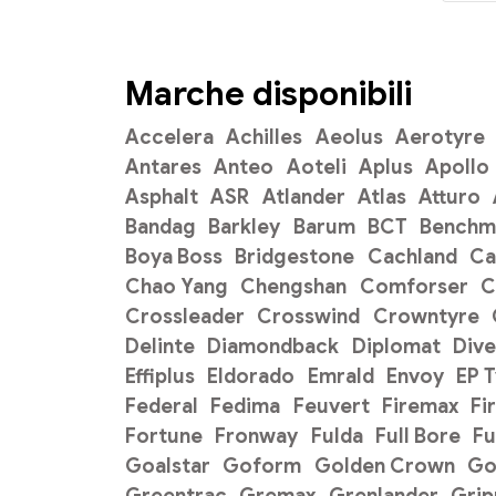
Marche disponibili
Accelera
Achilles
Aeolus
Aerotyre
Antares
Anteo
Aoteli
Aplus
Apollo
Asphalt
ASR
Atlander
Atlas
Atturo
Bandag
Barkley
Barum
BCT
Benchm
Boya Boss
Bridgestone
Cachland
C
Chao Yang
Chengshan
Comforser
C
Crossleader
Crosswind
Crowntyre
Delinte
Diamondback
Diplomat
Dive
Effiplus
Eldorado
Emrald
Envoy
EP 
Federal
Fedima
Feuvert
Firemax
Fi
Fortune
Fronway
Fulda
Full Bore
Fu
Goalstar
Goform
Golden Crown
Go
Greentrac
Gremax
Grenlander
Gri