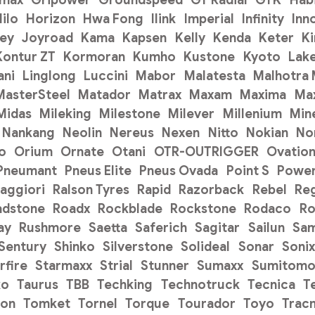
ilo
Horizon
Hwa Fong
Ilink
Imperial
Infinity
Inn
ey
Joyroad
Kama
Kapsen
Kelly
Kenda
Keter
K
Kontur ZT
Kormoran
Kumho
Kustone
Kyoto
Lak
ani
Linglong
Luccini
Mabor
Malatesta
Malhotra
MasterSteel
Matador
Matrax
Maxam
Maxima
Ma
Midas
Mileking
Milestone
Milever
Millenium
Min
Nankang
Neolin
Nereus
Nexen
Nitto
Nokian
No
o
Orium
Ornate
Otani
OTR-OUTRIGGER
Ovatio
Pneumant
Pneus Elite
Pneus Ovada
Point S
Power
aggiori
Ralson Tyres
Rapid
Razorback
Rebel
Re
adstone
Roadx
Rockblade
Rockstone
Rodaco
Ro
ay
Rushmore
Saetta
Saferich
Sagitar
Sailun
Sa
Sentury
Shinko
Silverstone
Solideal
Sonar
Sonix
rfire
Starmaxx
Strial
Stunner
Sumaxx
Sumitom
ko
Taurus
TBB
Techking
Technotruck
Tecnica
T
on
Tomket
Tornel
Torque
Tourador
Toyo
Trac