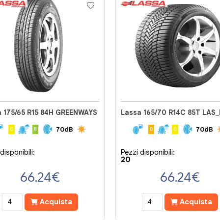
a 175/65 R15 84H GREENWAYS
70dB
70dB
C
B
D
C
disponibili:
Pezzi disponibili:
20
66.24
€
66.24
€
Acquista
Acquista