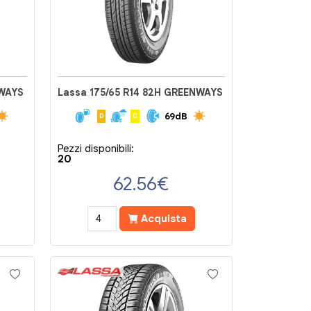
NWAYS
Lassa 175/65 R14 82H GREENWAYS
69dB
D
C
Pezzi disponibili:
20
62.56
€
Acquista