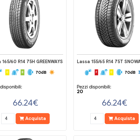
a 165/60 R14 75H GREENWAYS
Lassa 155/65 R14 75T SNOW
70dB
70dB
C
B
F
C
disponibili:
Pezzi disponibili:
20
66.24
€
66.24
€
Acquista
Acquista