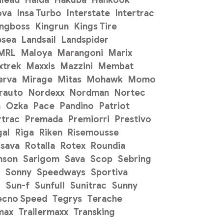
ova
Insa Turbo
Interstate
Intertrac
ingboss
Kingrun
Kings Tire
esea
Landsail
Landspider
 MRL
Maloya
Marangoni
Marix
xtrek
Maxxis
Mazzini
Membat
erva
Mirage
Mitas
Mohawk
Momo
rauto
Nordexx
Nordman
Nortec
n
Ozka
Pace
Pandino
Patriot
trac
Premada
Premiorri
Prestivo
gal
Riga
Riken
Risemousse
sava
Rotalla
Rotex
Roundia
mson
Sarigom
Sava
Scop
Sebring
Sonny
Speedways
Sportiva
o
Sun-f
Sunfull
Sunitrac
Sunny
ecno Speed
Tegrys
Terache
max
Trailermaxx
Transking