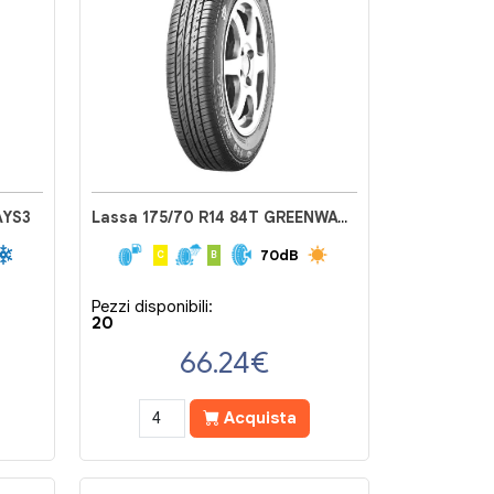
AYS3
Lassa 175/70 R14 84T GREENWAYS
70dB
C
B
Pezzi disponibili:
20
66.24
€
Acquista