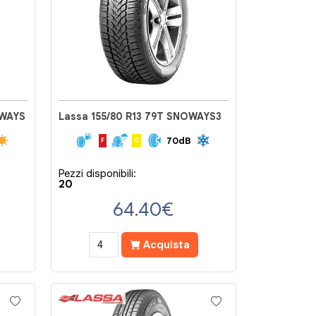
NWAYS
Lassa 155/80 R13 79T SNOWAYS3
70dB
F
C
Pezzi disponibili:
20
64.40
€
Acquista