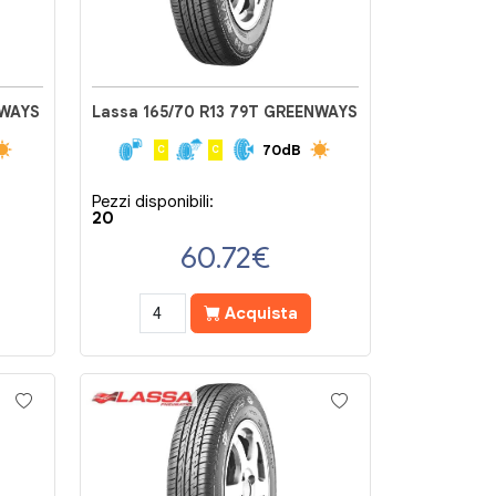
NWAYS
Lassa 165/70 R13 79T GREENWAYS
70dB
C
C
Pezzi disponibili:
20
60.72
€
Acquista