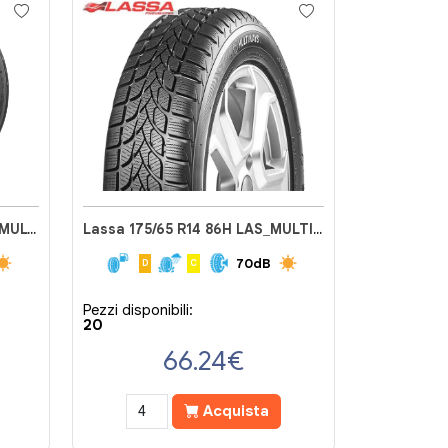
Lassa 165/70 R14C 85T LAS_MULTIWAYS2
Lassa 175/65 R14 86H LAS_MULTIWAYS2
70dB
D
C
Pezzi disponibili:
20
66.24
€
Acquista