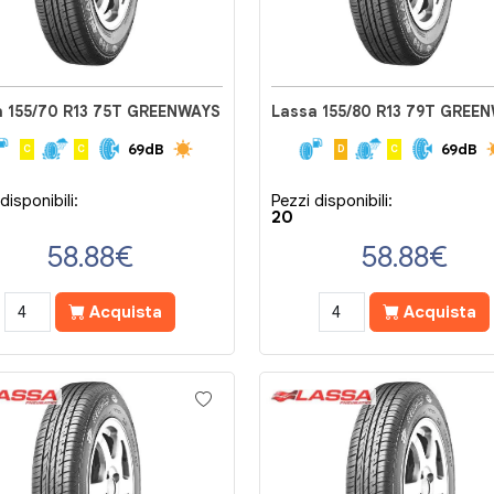
a 155/70 R13 75T GREENWAYS
Lassa 155/80 R13 79T GREE
69dB
69dB
C
C
D
C
disponibili:
Pezzi disponibili:
20
58.88
€
58.88
€
Acquista
Acquista