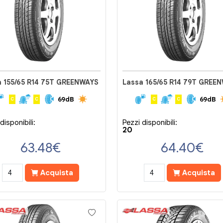
a 155/65 R14 75T GREENWAYS
Lassa 165/65 R14 79T GREE
69dB
69dB
C
C
C
C
disponibili:
Pezzi disponibili:
20
63.48
€
64.40
€
Acquista
Acquista