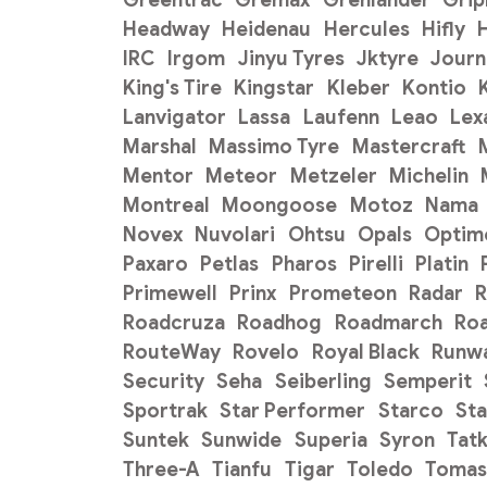
Headway
Heidenau
Hercules
Hifly
H
IRC
Irgom
Jinyu Tyres
Jktyre
Journ
King's Tire
Kingstar
Kleber
Kontio
Lanvigator
Lassa
Laufenn
Leao
Lex
Marshal
Massimo Tyre
Mastercraft
Mentor
Meteor
Metzeler
Michelin
Montreal
Moongoose
Motoz
Nama
Novex
Nuvolari
Ohtsu
Opals
Optim
Paxaro
Petlas
Pharos
Pirelli
Platin
Primewell
Prinx
Prometeon
Radar
R
Roadcruza
Roadhog
Roadmarch
Ro
RouteWay
Rovelo
Royal Black
Runw
Security
Seha
Seiberling
Semperit
Sportrak
Star Performer
Starco
Sta
Suntek
Sunwide
Superia
Syron
Tat
Three-A
Tianfu
Tigar
Toledo
Tomas