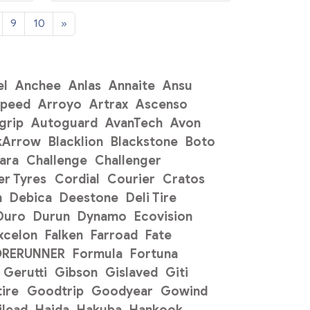
9
10
»
el
Anchee
Anlas
Annaite
Ansu
Speed
Arroyo
Artrax
Ascenso
grip
Autoguard
AvanTech
Avon
kArrow
Blacklion
Blackstone
Boto
ara
Challenge
Challenger
r Tyres
Cordial
Courier
Cratos
n
Debica
Deestone
Deli Tire
Duro
Durun
Dynamo
Ecovision
xcelon
Falken
Farroad
Fate
ORERUNNER
Formula
Fortuna
Gerutti
Gibson
Gislaved
Giti
ire
Goodtrip
Goodyear
Gowind
ilead
Haida
Hakuba
Hankook