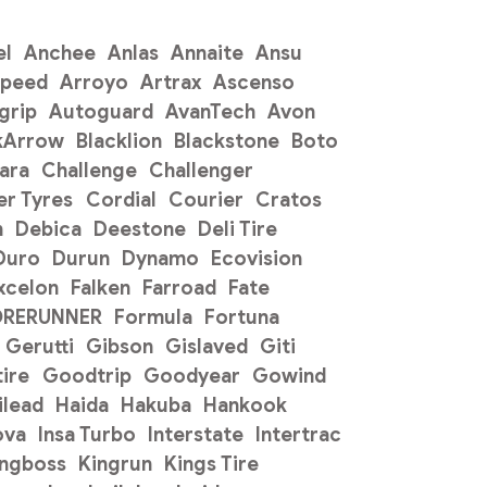
el
Anchee
Anlas
Annaite
Ansu
Speed
Arroyo
Artrax
Ascenso
grip
Autoguard
AvanTech
Avon
kArrow
Blacklion
Blackstone
Boto
ara
Challenge
Challenger
r Tyres
Cordial
Courier
Cratos
n
Debica
Deestone
Deli Tire
Duro
Durun
Dynamo
Ecovision
xcelon
Falken
Farroad
Fate
ORERUNNER
Formula
Fortuna
Gerutti
Gibson
Gislaved
Giti
ire
Goodtrip
Goodyear
Gowind
ilead
Haida
Hakuba
Hankook
ova
Insa Turbo
Interstate
Intertrac
ingboss
Kingrun
Kings Tire