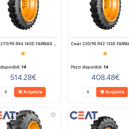
Ceat 270/95 R44 140D FARMAX RC
disponibili:
14
Pezzi disponibili:
14
514.28
€
408.48
€
Acquista
Acquista