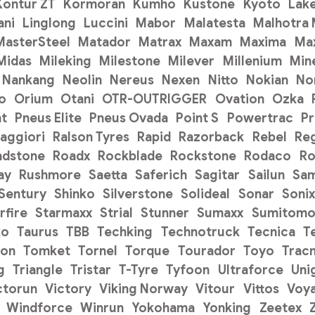
Kontur ZT
Kormoran
Kumho
Kustone
Kyoto
Lak
ani
Linglong
Luccini
Mabor
Malatesta
Malhotra
MasterSteel
Matador
Matrax
Maxam
Maxima
Ma
Midas
Mileking
Milestone
Milever
Millenium
Min
Nankang
Neolin
Nereus
Nexen
Nitto
Nokian
No
o
Orium
Otani
OTR-OUTRIGGER
Ovation
Ozka
t
Pneus Elite
Pneus Ovada
Point S
Powertrac
P
aggiori
Ralson Tyres
Rapid
Razorback
Rebel
Re
adstone
Roadx
Rockblade
Rockstone
Rodaco
Ro
ay
Rushmore
Saetta
Saferich
Sagitar
Sailun
Sa
Sentury
Shinko
Silverstone
Solideal
Sonar
Sonix
rfire
Starmaxx
Strial
Stunner
Sumaxx
Sumitom
ko
Taurus
TBB
Techking
Technotruck
Tecnica
T
on
Tomket
Tornel
Torque
Tourador
Toyo
Trac
g
Triangle
Tristar
T-Tyre
Tyfoon
Ultraforce
Uni
ctorun
Victory
Viking Norway
Vitour
Vittos
Voy
Windforce
Winrun
Yokohama
Yonking
Zeetex