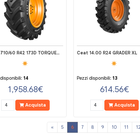
Ceat 710/60 R42 173D TORQUEMAX
Ceat 14.00 R24 GRADER XL
disponibili:
14
Pezzi disponibili:
13
1,958.68
€
614.56
€
Acquista
Acquista
«
5
6
7
8
9
10
11
1