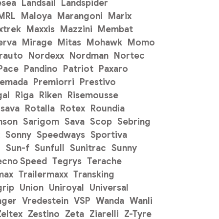
esea
Landsail
Landspider
 MRL
Maloya
Marangoni
Marix
xtrek
Maxxis
Mazzini
Membat
erva
Mirage
Mitas
Mohawk
Momo
rauto
Nordexx
Nordman
Nortec
Pace
Pandino
Patriot
Paxaro
remada
Premiorri
Prestivo
gal
Riga
Riken
Risemousse
sava
Rotalla
Rotex
Roundia
mson
Sarigom
Sava
Scop
Sebring
Sonny
Speedways
Sportiva
o
Sun-f
Sunfull
Sunitrac
Sunny
ecno Speed
Tegrys
Terache
max
Trailermaxx
Transking
grip
Union
Uniroyal
Universal
ager
Vredestein
VSP
Wanda
Wanli
Zeltex
Zestino
Zeta
Ziarelli
Z-Tyre