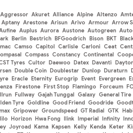
Aggressor
Akuret
Alliance
Alpine
Altenzo
Amt
Aptany
Arestone
Arisun
Arivo
Armour
Arrow 
Aufine
Auplus
Aurora
Austone
Autogreen
Auto
ark
Berlin
Bestrich
BFGoodrich
Bison
BKT
Blac
amac
Camso
Capitol
Carlisle
Carloni
Ceat
Cent
ompasal
Compass
Constancy
Continental
Coope
CST Tyres
Cultor
Daewoo
Datex
Davanti
Dayto
rsen
Double Coin
Doublestar
Dunlop
Duraturn
Tyre
Eracle
Eternity
Eurogrip
Event
Evergreen
E
renza
Firestone
First Stop
Flamingo
Forceum
F
llrun
Fullway
Gajah Tunggal
Galaxy
General Tire
lden Tyre
Goldline
Good Friend
Goodride
Goodt
pmax
Gripower
Groundspeed
GT Radial
GTK
Hab
ilo
Horizon
Hwa Fong
Ilink
Imperial
Infinity
Inn
ey
Joyroad
Kama
Kapsen
Kelly
Kenda
Keter
K