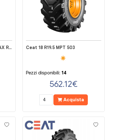
Ceat 230/95 R42 133D FARMAX RC
Ceat 18 R19.5 MPT 503
Pezzi disponibili:
14
562.12
€
Acquista