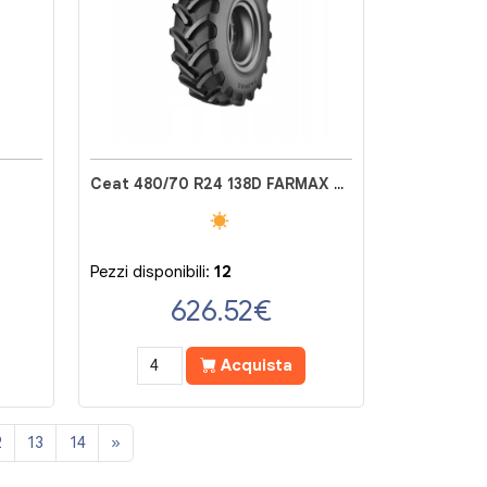
Ceat 480/70 R24 138D FARMAX R70
Pezzi disponibili:
12
626.52
€
Acquista
2
13
14
»