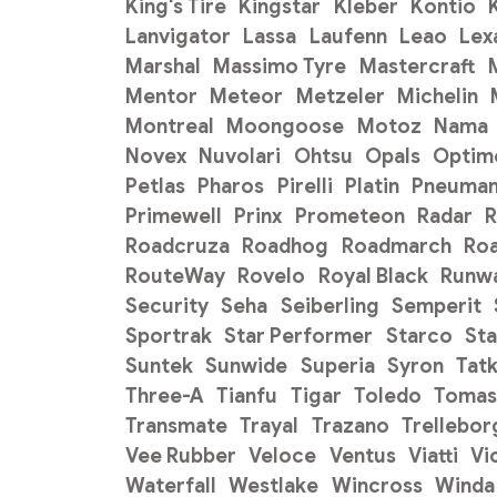
King's Tire
Kingstar
Kleber
Kontio
Lanvigator
Lassa
Laufenn
Leao
Lex
Marshal
Massimo Tyre
Mastercraft
Mentor
Meteor
Metzeler
Michelin
Montreal
Moongoose
Motoz
Nama
Novex
Nuvolari
Ohtsu
Opals
Optim
Petlas
Pharos
Pirelli
Platin
Pneuman
Primewell
Prinx
Prometeon
Radar
R
Roadcruza
Roadhog
Roadmarch
Ro
RouteWay
Rovelo
Royal Black
Runw
Security
Seha
Seiberling
Semperit
Sportrak
Star Performer
Starco
Sta
Suntek
Sunwide
Superia
Syron
Tat
Three-A
Tianfu
Tigar
Toledo
Tomas
Transmate
Trayal
Trazano
Trellebor
Vee Rubber
Veloce
Ventus
Viatti
Vi
Waterfall
Westlake
Wincross
Winda