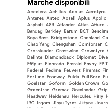
Marche disponibili
Accelera
Achilles
Aeolus
Aerotyre
Antares
Anteo
Aoteli
Aplus
Apollo
Asphalt
ASR
Atlander
Atlas
Atturo
Bandag
Barkley
Barum
BCT
Benchm
Boya Boss
Bridgestone
Cachland
C
Chao Yang
Chengshan
Comforser
C
Crossleader
Crosswind
Crowntyre
Delinte
Diamondback
Diplomat
Dive
Effiplus
Eldorado
Emrald
Envoy
EP 
Federal
Fedima
Feuvert
Firemax
Fi
Fortune
Fronway
Fulda
Full Bore
Fu
Goalstar
Goform
Golden Crown
Go
Greentrac
Gremax
Grenlander
Gri
Headway
Heidenau
Hercules
Hifly
H
IRC
Irgom
Jinyu Tyres
Jktyre
Journ