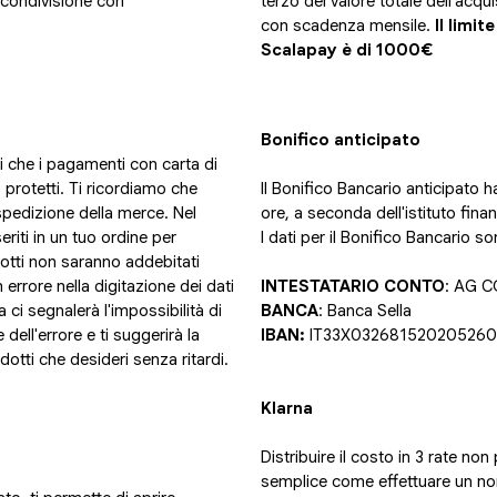
 condivisione con
terzo del valore totale dell'acq
con scadenza mensile.
Il limi
Scalapay è di 1000€
Bonifico anticipato
i che i pagamenti con carta di
o protetti. Ti ricordiamo che
Il Bonifico Bancario anticipato h
 spedizione della merce. Nel
ore, a seconda dell'istituto fina
eriti in un tuo ordine per
I dati per il Bonifico Bancario so
odotti non saranno addebitati
errore nella digitazione dei dati
INTESTATARIO CONTO
: AG 
ta ci segnalerà l'impossibilità di
BANCA
: Banca Sella
ell'errore e ti suggerirà la
IBAN:
IT33X03268152020526
dotti che desideri senza ritardi.
Klarna
Distribuire il costo in 3 rate no
semplice come effettuare un nor