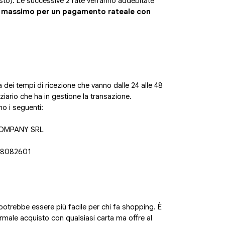
uisto). Le successive 2 rate verranno addebitate
te massimo per un pagamento rateale con
a dei tempi di ricezione che vanno dalle 24 alle 48
nziario che ha in gestione la transazione.
no i seguenti:
COMPANY SRL
08082601
n potrebbe essere più facile per chi fa shopping. È
male acquisto con qualsiasi carta ma offre al