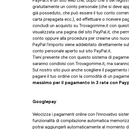
PayPal.it è un sito web che, dopo che ti sei registr
gratuitamente un conto personale (che si deve ap
già posseduto, che può essere il tuo conto corrent
carta prepagata ecc.), ed effettuare o ricevere p
concludi un acquisto su Trovagomme.it con quest
visualizzata una pagina del sito PayPal.it, che per
conto oppure alla procedura per crearne uno nuov
PayPal l'importo viene addebitato direttamente sul
conto personale aperto sul sito PayPal.it.
Tieni presente che con questo sistema di pagamento
saranno condivisi con Trovagomme.it, ma saranno 
Sul nostro sito puoi anche scegliere il pagamento i
pagare il tuo ordine con la comodità di un pagame
massimo per il pagamento in 3 rate con Pay
Googlepay
Velocizza i pagamenti online con l'innovativo sis
funzionalità di compilazione automatica memorizza 
potrai aggiungerli automaticamente al momento 