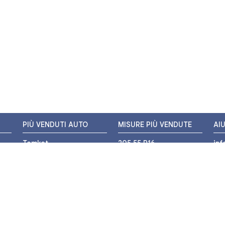
PIÙ VENDUTI AUTO
MISURE PIÙ VENDUTE
AI
Tomket
205 55 R16
in
Hankook
225 45 R17
+3
i
Bridgestone
195 55 R16
WH
Michelin
175 65 R14