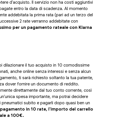
tere d'acquisto. Il servizio non ha costi aggiuntivi
no pagate entro la data di scadenza. Al momento
te addebitata la prima rata (pari ad un terzo del
 successive 2 rate verranno addebitate con
assimo per un pagamento rateale con Klarna
i dilazionare il tuo acquisto in 10 comodissime
zionati, anche online senza interessi e senza alcun
gamento, ti sarà richiesto soltanto la tua patente,
enza dover fornire un documento di reddito.
lmente direttamente dal tuo conto corrente, così
 un'unica spesa importante, ma potrai decidere
 pneumatici subito e pagarli dopo quasi ben un
 pagamento in 10 rate, l'importo del carrello
ale a 100€.