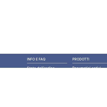
INFO E FAQ
PRODOTTI
Stato dell'ordine
Pneumatici estivi
Resi e Rimborsi
Pneumatici invernali
Promozioni
Pneumatici 4 stagion
Centri di Montaggio
Pneumatici auto