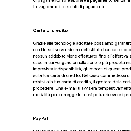
di pagamento ad elaborare il pagamento senza la
trovagomme.it dei dati di pagamento.
Carta di credito
Grazie alle tecnologie adottate possiamo garantirt
credito sul server sicuro dell'istituto bancario son
nessun addebito viene effettuato fino all'effettiva
caso in cui vengano annullati uno o più prodotti ins
imprevista indisponibilità, gli importi di questi pr
sulla tua carta di credito. Nel caso commettessi un 
relativi alla tua carta di credito, il gestore della car
procedere. Una e-mail ti avviserà tempestivamente d
modalità per correggerlo, così potrai ricevere i pro
PayPal