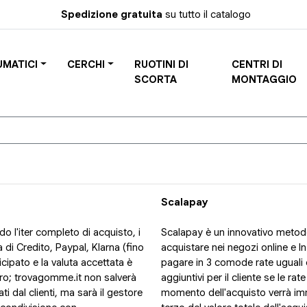
Spedizione gratuita
su tutto il catalogo
UMATICI
CERCHI
RUOTINI DI
CENTRI DI
SCORTA
MONTAGGIO
Scalapay
o l'iter completo di acquisto, i
Scalapay è un innovativo metod
di Credito, Paypal, Klarna (fino
acquistare nei negozi online e I
ipato e la valuta accettata è
pagare in 3 comode rate uguali 
curo; trovagomme.it non salverà
aggiuntivi per il cliente se le r
ti dal clienti, ma sarà il gestore
momento dell'acquisto verrà im