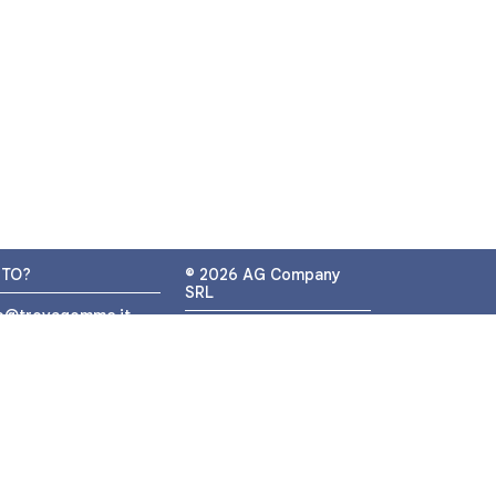
UTO?
© 2026 AG Company
SRL
fo@trovagomme.it
P.IVA: IT05320830655
9089820082
ATSAPP