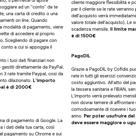
ato, ti permette di aprire
cliente maggiore flessibilità e po
poggiare ad un "conto" da te
per il cliente se le rate verran
e, una carta di credito o una
dell'acquisto verrà immediatamen
agamenti on line. Quando
valore totale dell'acquisto). Le
a modalità di pagamento, viene
scadenza mensile.
Il limite m
mette di accedere al proprio
è di 1500€
o. Scegliendo di pagare con
 conto a cui si appoggia il
PagoDIL
 i tuoi dati finanziari non
gestiti direttamente da PayPal.
Grazie a PagoDIL by Cofidis puo
n 3 rate tramite Paypal, così da
rate in tutti gli esercizi conven
nto dilazionato.
L'importo
costo aggiuntivo. All'atto del pa
pal è di 2000€
la tessera sanitaria e l'IBAN, s
L'importo verrà prelevato mensi
non dovrai temere di affrontare
comodoamente di ricevere i tuoi
anno.
Per poter usufruire del
tema di pagamento di Google. La
deve essere maggiore o ugu
i dati della tua carta, così
del pagamento su Chrome e sui